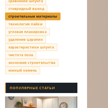
сравнение шпунта
ставридный выход
строительные материалы
технология пайки
угловая планировка
удаление царапин
характеристики шпунта
чистота пола
экономия строительства
южный камень
ПОПУЛЯРНЫЕ СТАТЬИ