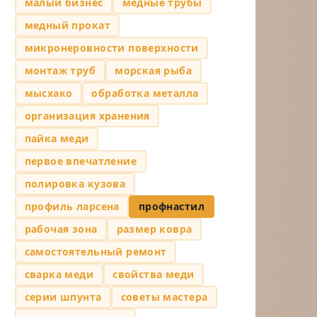
малый бизнес
медные трубы
медный прокат
микронеровности поверхности
монтаж труб
морская рыба
мысхако
обработка металла
организация хранения
пайка меди
первое впечатление
полировка кузова
профиль ларсена
профнастил
рабочая зона
размер ковра
самостоятельный ремонт
сварка меди
свойства меди
серии шпунта
советы мастера