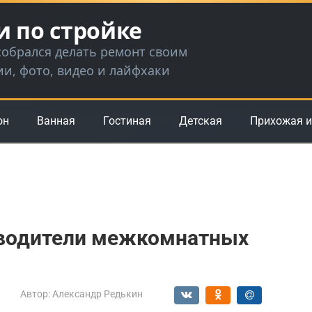
и по стройке
 собрался делать ремонт своим
ии, фото, видео и лайфхаки
он
Ванная
Гостиная
Детская
Прихожая и
водители межкомнатных
Автор:
Александр Редькин