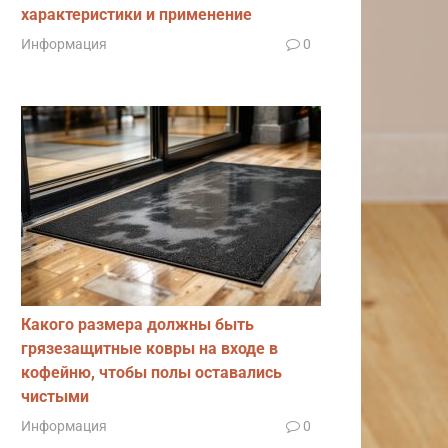
характеристики и применение
Информация
0
Какого размера должны быть
грязезащитные ковры на входе в
кофейню, чтобы полы оставались
чистыми
Информация
0