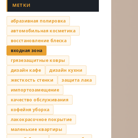
МЕТКИ
абразивная полировка
автомобильная косметика
восстановление блеска
входная зона
грязезащитные ковры
дизайн кафе
дизайн кухни
жесткость стенки
защита лака
импортозамещение
качество обслуживания
кофейня уборка
лакокрасочное покрытие
маленькие квартиры