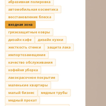
абразивная полировка
автомобильная косметика
восстановление блеска
входная зона
грязезащитные ковры
дизайн кафе
дизайн кухни
жесткость стенки
защита лака
импортозамещение
качество обслуживания
кофейня уборка
лакокрасочное покрытие
маленькие квартиры
малый бизнес
медные трубы
медный прокат