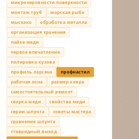
микронеровности поверхности
монтаж труб
морская рыба
мысхако
обработка металла
организация хранения
пайка меди
первое впечатление
полировка кузова
профиль ларсена
профнастил
рабочая зона
размер ковра
самостоятельный ремонт
сварка меди
свойства меди
серии шпунта
советы мастера
сравнение шпунта
ставридный выход