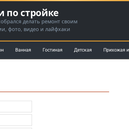
и по стройке
 собрался делать ремонт своим
ии, фото, видео и лайфхаки
он
Ванная
Гостиная
Детская
Прихожая и