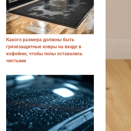
Какого размера должны быть
грязезащитные ковры на входе в
кофейню, чтобы полы оставались
чистыми