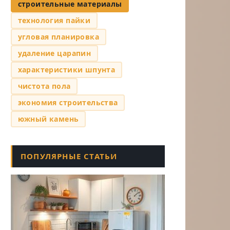
строительные материалы
технология пайки
угловая планировка
удаление царапин
характеристики шпунта
чистота пола
экономия строительства
южный камень
ПОПУЛЯРНЫЕ СТАТЬИ