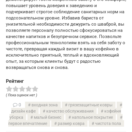
повышает уровень доверия к заведению и
подчеркивает строгое соблюдение санитарных норм на
подсознательном уровне. Избавив бариста от
унизительной необходимости дежурить со шваброй, вы
позволяете персоналу полностью сфокусироваться на
качестве напитков и безупречном сервисе. Позвольте
профессиональным технологиям взять на себя заботу о
чистоте, превращая каждый визит в вашу кофейню в
исключительно приятный, теплый и вдохновляющий
опыт, за которым клиенты будут с радостью
возвращаться снова и снова.
Рейтинг
( Пока оценок нет )
0
входная зона
грязезащитные ковры
дизайн кафе
качество обслуживания
кофейня
уборка
малый бизнес
напольное покрытие
первое впечатление
размер ковра
чистота пола