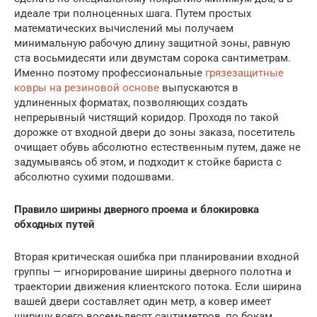
идеале три полноценных шага. Путем простых
математических вычислений мы получаем
минимальную рабочую длину защитной зоны, равную
ста восьмидесяти или двумстам сорока сантиметрам.
Именно поэтому профессиональные
грязезащитные
ковры на резиновой основе
выпускаются в
удлиненных форматах, позволяющих создать
непрерывный чистящий коридор. Проходя по такой
дорожке от входной двери до зоны заказа, посетитель
очищает обувь абсолютно естественным путем, даже не
задумываясь об этом, и подходит к стойке бариста с
абсолютно сухими подошвами.
Правило ширины дверного проема и блокировка
обходных путей
Вторая критическая ошибка при планировании входной
группы — игнорирование ширины дверного полотна и
траектории движения клиентского потока. Если ширина
вашей двери составляет один метр, а ковер имеет
ширину всего восемьдесят сантиметров, по бокам