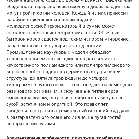
часами нагрузки, когда во время утреннего трафика или
обеденного перерыва через входную дверь за один час
могут пройти сотни человек. Каждый из них приносит
на обуви определенный объем воды и
мелкодисперсной грязи, который в сумме может
составлять несколько литров жидкости. Обычный
бытовой ковер сдастся под таким напором мгновенно,
начав скользить и пузыриться под ногами.
Промышленные каучуковые модели обладают
колоссальной емкостью: один квадратный метр
качественного полиамидного или полипропиленового
ворса способен надежно удерживать внутри своей
структуры до пяти литров воды и до четырех
килограммов сухого песка. Песок оседает на самое дно
резинового основания, а скрученные петли ворса
смыкаются сверху, сохраняя поверхность визуально
сухой, эстетичной и опрятной. Это позволяет
заведению сохранять премиальный внешний вид даже
в разгар затяжного осеннего ливня, не пугая гостей
неопрятными лужами.
Архитектурные особенности: прихожая, тамбур или