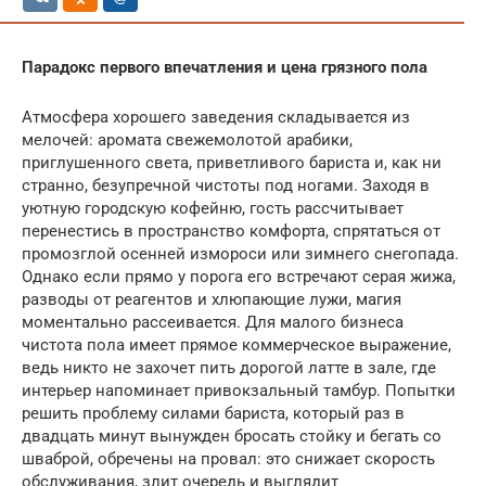
Парадокс первого впечатления и цена грязного пола
Атмосфера хорошего заведения складывается из
мелочей: аромата свежемолотой арабики,
приглушенного света, приветливого бариста и, как ни
странно, безупречной чистоты под ногами. Заходя в
уютную городскую кофейню, гость рассчитывает
перенестись в пространство комфорта, спрятаться от
промозглой осенней измороси или зимнего снегопада.
Однако если прямо у порога его встречают серая жижа,
разводы от реагентов и хлюпающие лужи, магия
моментально рассеивается. Для малого бизнеса
чистота пола имеет прямое коммерческое выражение,
ведь никто не захочет пить дорогой латте в зале, где
интерьер напоминает привокзальный тамбур. Попытки
решить проблему силами бариста, который раз в
двадцать минут вынужден бросать стойку и бегать со
шваброй, обречены на провал: это снижает скорость
обслуживания, злит очередь и выглядит