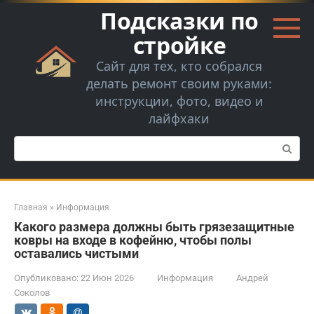
Перейти
Подсказки по
к
контенту
стройке
Сайт для тех, кто собрался
делать ремонт своим руками:
инструкции, фото, видео и
лайфхаки
Поиск:
Главная
»
Информация
Какого размера должны быть грязезащитные
ковры на входе в кофейню, чтобы полы
оставались чистыми
Опубликовано:
22 Июн 2026
Информация
Андрей
Соколов