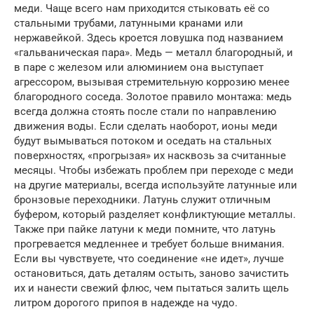
меди. Чаще всего нам приходится стыковать её со
стальными трубами, латунными кранами или
нержавейкой. Здесь кроется ловушка под названием
«гальваническая пара». Медь — металл благородный, и
в паре с железом или алюминием она выступает
агрессором, вызывая стремительную коррозию менее
благородного соседа. Золотое правило монтажа: медь
всегда должна стоять после стали по направлению
движения воды. Если сделать наоборот, ионы меди
будут вымываться потоком и оседать на стальных
поверхностях, «прогрызая» их насквозь за считанные
месяцы. Чтобы избежать проблем при переходе с меди
на другие материалы, всегда используйте латунные или
бронзовые переходники. Латунь служит отличным
буфером, который разделяет конфликтующие металлы.
Также при пайке латуни к меди помните, что латунь
прогревается медленнее и требует больше внимания.
Если вы чувствуете, что соединение «не идет», лучше
остановиться, дать деталям остыть, заново зачистить
их и нанести свежий флюс, чем пытаться залить щель
литром дорогого припоя в надежде на чудо.