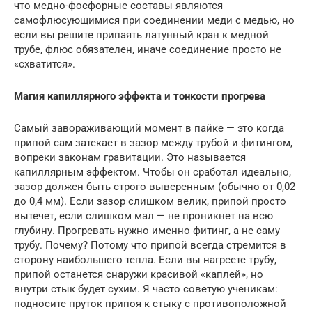
что медно-фосфорные составы являются
самофлюсующимися при соединении меди с медью, но
если вы решите припаять латунный кран к медной
трубе, флюс обязателен, иначе соединение просто не
«схватится».
Магия капиллярного эффекта и тонкости прогрева
Самый завораживающий момент в пайке — это когда
припой сам затекает в зазор между трубой и фитингом,
вопреки законам гравитации. Это называется
капиллярным эффектом. Чтобы он сработал идеально,
зазор должен быть строго выверенным (обычно от 0,02
до 0,4 мм). Если зазор слишком велик, припой просто
вытечет, если слишком мал — не проникнет на всю
глубину. Прогревать нужно именно фитинг, а не саму
трубу. Почему? Потому что припой всегда стремится в
сторону наибольшего тепла. Если вы нагреете трубу,
припой останется снаружи красивой «каплей», но
внутри стык будет сухим. Я часто советую ученикам:
подносите пруток припоя к стыку с противоположной