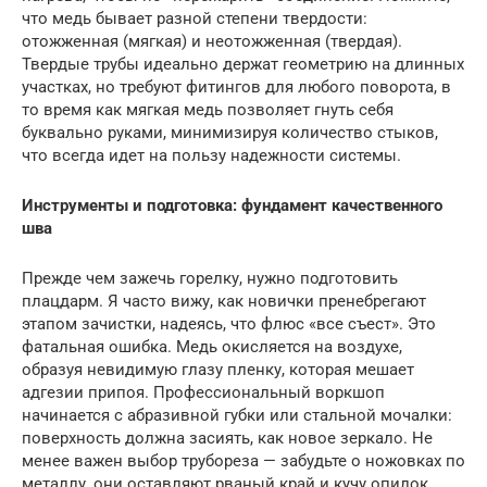
что медь бывает разной степени твердости:
отожженная (мягкая) и неотожженная (твердая).
Твердые трубы идеально держат геометрию на длинных
участках, но требуют фитингов для любого поворота, в
то время как мягкая медь позволяет гнуть себя
буквально руками, минимизируя количество стыков,
что всегда идет на пользу надежности системы.
Инструменты и подготовка: фундамент качественного
шва
Прежде чем зажечь горелку, нужно подготовить
плацдарм. Я часто вижу, как новички пренебрегают
этапом зачистки, надеясь, что флюс «все съест». Это
фатальная ошибка. Медь окисляется на воздухе,
образуя невидимую глазу пленку, которая мешает
адгезии припоя. Профессиональный воркшоп
начинается с абразивной губки или стальной мочалки:
поверхность должна засиять, как новое зеркало. Не
менее важен выбор трубореза — забудьте о ножовках по
металлу, они оставляют рваный край и кучу опилок