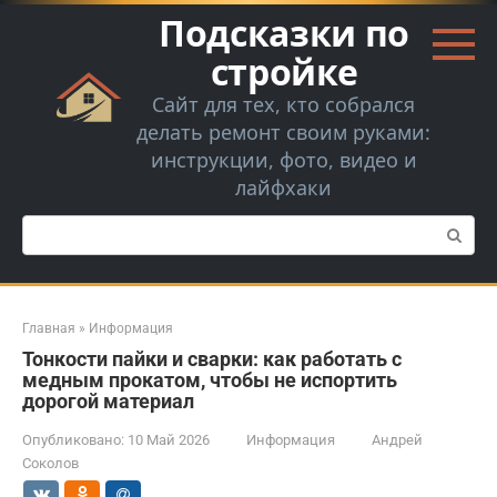
Перейти
Подсказки по
к
контенту
стройке
Сайт для тех, кто собрался
делать ремонт своим руками:
инструкции, фото, видео и
лайфхаки
Поиск:
Главная
»
Информация
Тонкости пайки и сварки: как работать с
медным прокатом, чтобы не испортить
дорогой материал
Опубликовано:
10 Май 2026
Информация
Андрей
Соколов