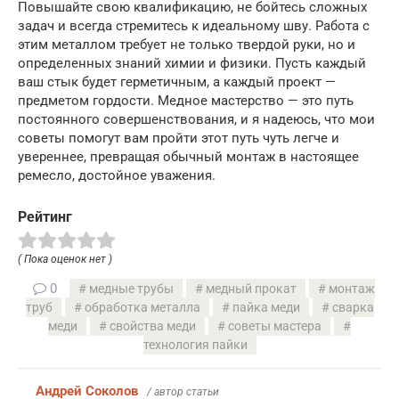
Повышайте свою квалификацию, не бойтесь сложных
задач и всегда стремитесь к идеальному шву. Работа с
этим металлом требует не только твердой руки, но и
определенных знаний химии и физики. Пусть каждый
ваш стык будет герметичным, а каждый проект —
предметом гордости. Медное мастерство — это путь
постоянного совершенствования, и я надеюсь, что мои
советы помогут вам пройти этот путь чуть легче и
увереннее, превращая обычный монтаж в настоящее
ремесло, достойное уважения.
Рейтинг
( Пока оценок нет )
0
медные трубы
медный прокат
монтаж
труб
обработка металла
пайка меди
сварка
меди
свойства меди
советы мастера
технология пайки
Андрей Соколов
/ автор статьи