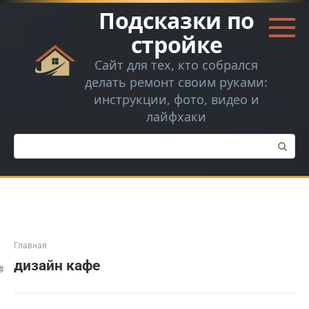
Перейти
Подсказки по
к
контенту
стройке
Сайт для тех, кто собрался
делать ремонт своим руками:
инструкции, фото, видео и
лайфхаки
Поиск:
Главная
дизайн кафе