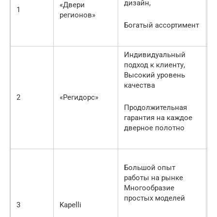
дизайн,
«Двери
в
1
регионов»
б
Богатый ассортимент
к
Индивидуальный
подход к клиенту,
Высокий уровень
М
качества
а
и
2
«Регидорс»
х
Продолжительная
гарантия на каждое
дверное полотно
П
Большой опыт
и
работы на рынке
н
Многообразие
м
простых моделей
3
Kapelli
И