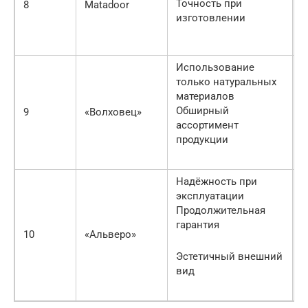
Точность при
8
Matadoor
ш
изготовлении
З
Использование
только натуральных
П
материалов
к
Обширный
9
«Волховец»
п
ассортимент
продукции
Надёжность при
эксплуатации
Н
Продолжительная
к
гарантия
С
10
«Альверо»
д
Эстетичный внешний
вид