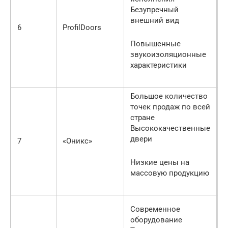
с
Безупречный
и
внешний вид
П
6
ProfilDoors
к
Повышенные
н
звукоизоляционные
характеристики
Большое количество
точек продаж по всей
П
стране
и
Высококачественные
Н
двери
7
«Оникс»
п
п
Низкие цены на
массовую продукцию
Н
Современное
м
оборудование
н