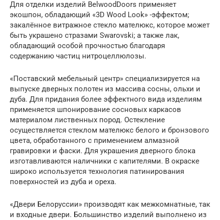
Для отделки изделий BelwoodDoors применяет
экошпон, обладающий «3D Wооd Look» -эффектом;
закалённое витражное стекло мателюкс, которое может
быть украшено стразами Swarovski; а также лак,
обладающий особой прочностью благодаря
содержанию частиц нитроцеллюлозы.
«Поставский мебельный центр» специализируется на
выпуске дверных полотен из массива сосны, ольхи и
дуба. Для придания более эффектного вида изделиям
применяется шпонирование сосновых каркасов
материалом лиственных пород. Остекление
осуществляется стеклом мателюкс белого и бронзового
цвета, обработанного с применением алмазной
гравировки и фаски. Для украшения дверного блока
изготавливаются наличники с капителями. В окраске
широко используется технология патинирования
поверхностей из дуба и ореха.
«Двери Белоруссии» производят как межкомнатные, так
и входные двери. Большинство изделий выполнено из