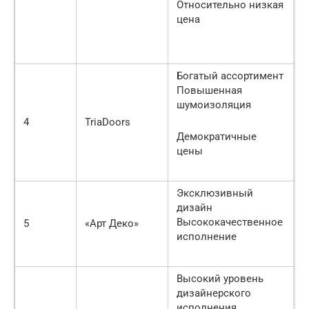
Относительно низкая
с
цена
и
м
Богатый ассортимент
Повышенная
С
шумоизоляция
у
4
TriaDoors
м
Демократичные
п
цены
Эксклюзивный
дизайн
П
Высококачественное
5
«Арт Деко»
к
исполнение
п
Высокий уровень
дизайнерского
З
исполнения