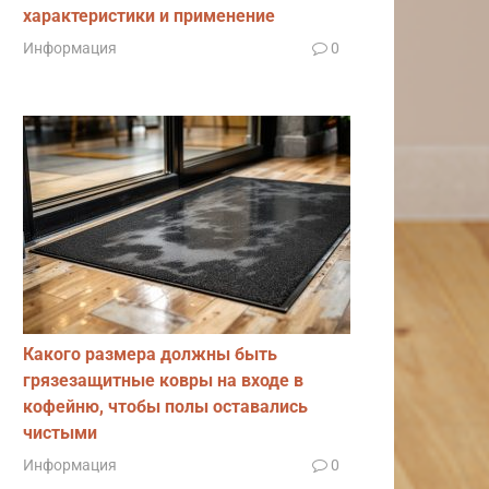
характеристики и применение
Информация
0
Какого размера должны быть
грязезащитные ковры на входе в
кофейню, чтобы полы оставались
чистыми
Информация
0