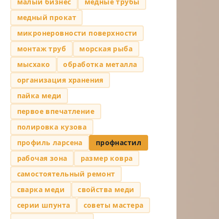
малый бизнес
медные трубы
медный прокат
микронеровности поверхности
монтаж труб
морская рыба
мысхако
обработка металла
организация хранения
пайка меди
первое впечатление
полировка кузова
профиль ларсена
профнастил
рабочая зона
размер ковра
самостоятельный ремонт
сварка меди
свойства меди
серии шпунта
советы мастера