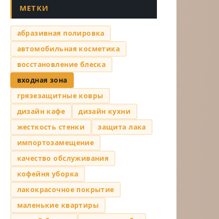
МЕТКИ
абразивная полировка
автомобильная косметика
восстановление блеска
входная зона
грязезащитные ковры
дизайн кафе
дизайн кухни
жесткость стенки
защита лака
импортозамещение
качество обслуживания
кофейня уборка
лакокрасочное покрытие
маленькие квартиры