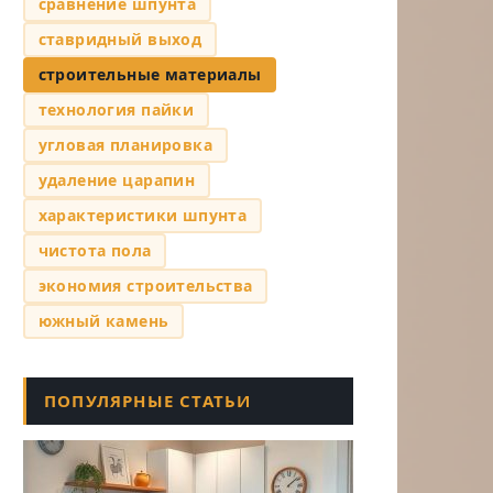
сравнение шпунта
ставридный выход
строительные материалы
технология пайки
угловая планировка
удаление царапин
характеристики шпунта
чистота пола
экономия строительства
южный камень
ПОПУЛЯРНЫЕ СТАТЬИ