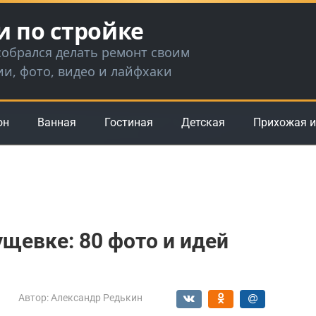
и по стройке
 собрался делать ремонт своим
ии, фото, видео и лайфхаки
он
Ванная
Гостиная
Детская
Прихожая и
ущевке: 80 фото и идей
Автор:
Александр Редькин