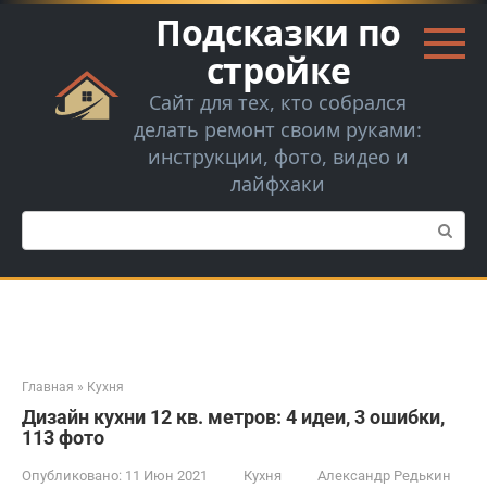
Перейти
Подсказки по
к
контенту
стройке
Сайт для тех, кто собрался
делать ремонт своим руками:
инструкции, фото, видео и
лайфхаки
Поиск:
Главная
»
Кухня
Дизайн кухни 12 кв. метров: 4 идеи, 3 ошибки,
113 фото
Опубликовано:
11 Июн 2021
Кухня
Александр Редькин