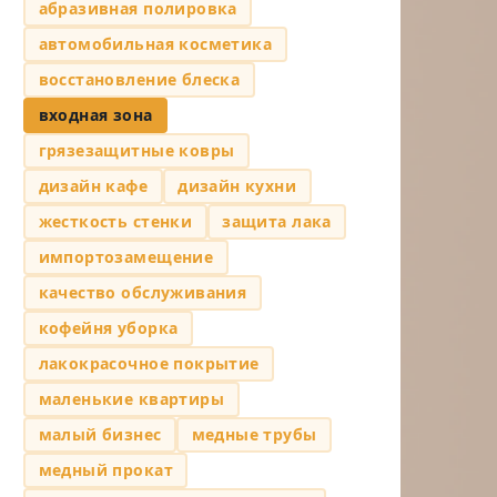
абразивная полировка
автомобильная косметика
восстановление блеска
входная зона
грязезащитные ковры
дизайн кафе
дизайн кухни
жесткость стенки
защита лака
импортозамещение
качество обслуживания
кофейня уборка
лакокрасочное покрытие
маленькие квартиры
малый бизнес
медные трубы
медный прокат