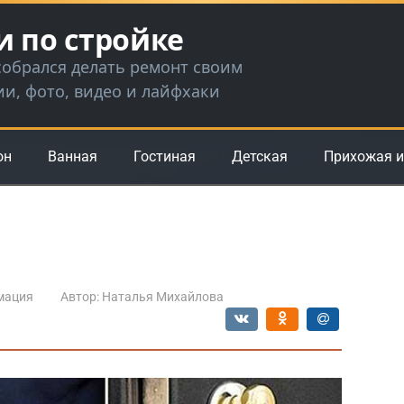
и по стройке
 собрался делать ремонт своим
ии, фото, видео и лайфхаки
он
Ванная
Гостиная
Детская
Прихожая и
мация
Автор:
Наталья Михайлова