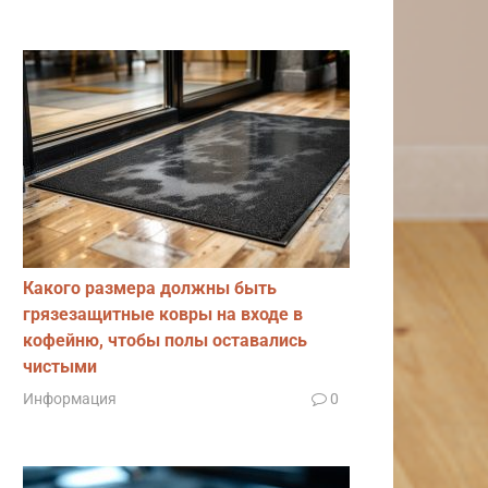
Какого размера должны быть
грязезащитные ковры на входе в
кофейню, чтобы полы оставались
чистыми
Информация
0