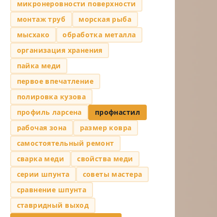
микронеровности поверхности
монтаж труб
морская рыба
мысхако
обработка металла
организация хранения
пайка меди
первое впечатление
полировка кузова
профиль ларсена
профнастил
рабочая зона
размер ковра
самостоятельный ремонт
сварка меди
свойства меди
серии шпунта
советы мастера
сравнение шпунта
ставридный выход