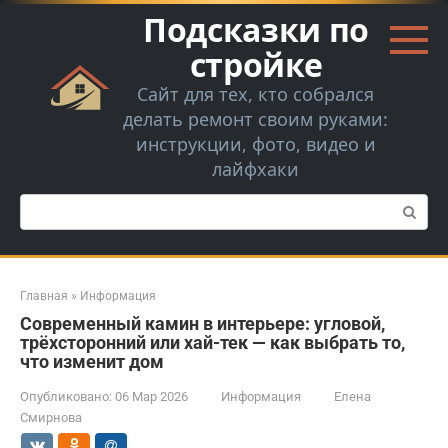
Перейти
Подсказки по
к
контенту
стройке
Сайт для тех, кто собрался
делать ремонт своим руками:
инструкции, фото, видео и
лайфхаки
Поиск:
Главная
»
Информация
Современный камин в интерьере: угловой,
трёхсторонний или хай-тек — как выбрать то,
что изменит дом
Опубликовано:
06 Мар 2026
Информация
Елена
Смирнова