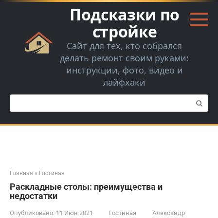
Перейти
Подсказки по
к
контенту
стройке
Сайт для тех, кто собрался
делать ремонт своим руками:
инструкции, фото, видео и
лайфхаки
Поиск:
Главная
»
Гостиная
Раскладные столы: преимущества и
недостатки
Опубликовано:
11 Июн 2021
Гостиная
Александр