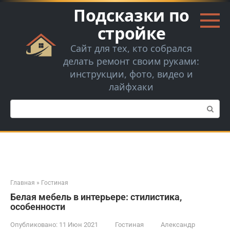
Перейти
Подсказки по
к
контенту
стройке
Сайт для тех, кто собрался
делать ремонт своим руками:
инструкции, фото, видео и
лайфхаки
Поиск:
Главная
»
Гостиная
Белая мебель в интерьере: стилистика,
особенности
Опубликовано:
11 Июн 2021
Гостиная
Александр