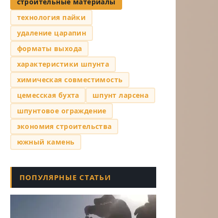
строительные материалы
технология пайки
удаление царапин
форматы выхода
характеристики шпунта
химическая совместимость
цемесская бухта
шпунт ларсена
шпунтовое ограждение
экономия строительства
южный камень
ПОПУЛЯРНЫЕ СТАТЬИ