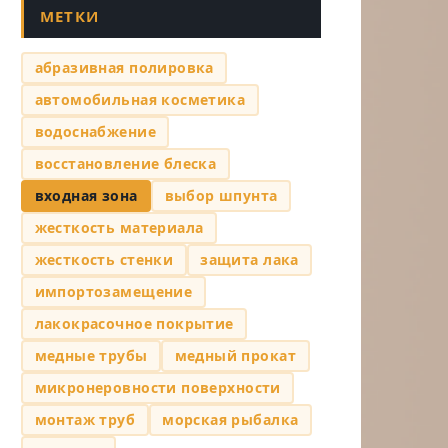
МЕТКИ
абразивная полировка
автомобильная косметика
водоснабжение
восстановление блеска
входная зона
выбор шпунта
жесткость материала
жесткость стенки
защита лака
импортозамещение
лакокрасочное покрытие
медные трубы
медный прокат
микронеровности поверхности
монтаж труб
морская рыбалка