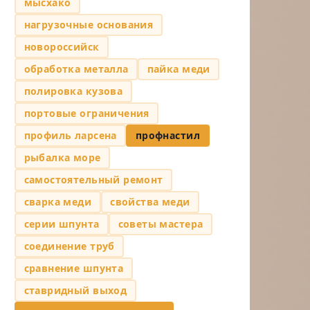
мысхако
нагрузочные основания
новороссийск
обработка металла
пайка меди
полировка кузова
портовые ограничения
профиль ларсена
профнастил
рыбалка море
самостоятельный ремонт
сварка меди
свойства меди
серии шпунта
советы мастера
соединение труб
сравнение шпунта
ставридный выход