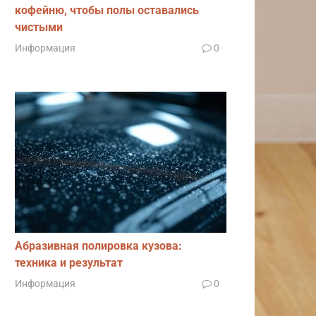
кофейню, чтобы полы оставались
чистыми
Информация
0
Абразивная полировка кузова:
техника и результат
Информация
0