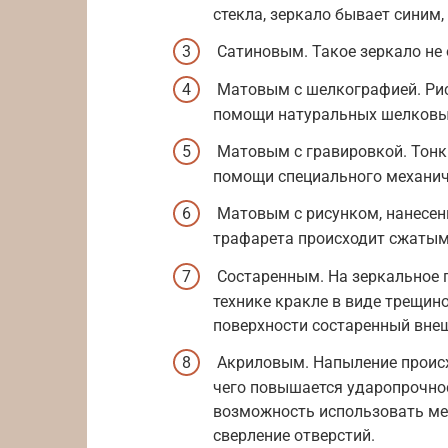
стекла, зеркало бывает синим
Сатиновым. Такое зеркало не 
Матовым с шелкографией. Рис
помощи натуральных шелковых
Матовым с гравировкой. Тонки
помощи специального механиче
Матовым с рисунком, нанесен
трафарета происходит сжатым
Состаренным. На зеркальное п
технике кракле в виде трещин
поверхности состаренный вне
Акриловым. Напыление происхо
чего повышается ударопрочнос
возможность использовать мех
сверление отверстий.