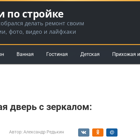
и по стройке
 собрался делать ремонт своим
ии, фото, видео и лайфхаки
он
Ванная
Гостиная
Детская
Прихожая и
я дверь с зеркалом:
Автор:
Александр Редькин