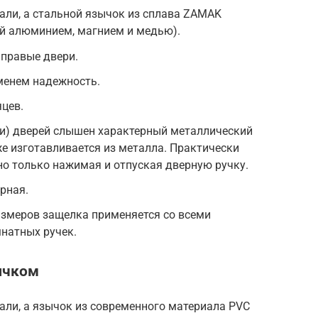
тали, а стальной язычок из сплава ZAMAK
ый алюминием, магнием и медью).
 правые двери.
менем надежность.
яцев.
и) дверей слышен характерный металлический
кже изготавливается из металла. Практически
о только нажимая и отпуская дверную ручку.
рная.
азмеров защелка применяется со всеми
натных ручек.
ычком
тали, а язычок из современного материала PVC