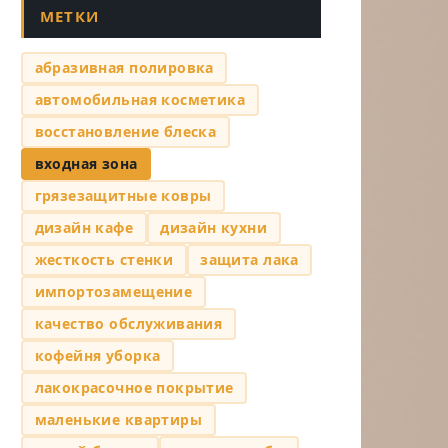
МЕТКИ
абразивная полировка
автомобильная косметика
восстановление блеска
входная зона
грязезащитные ковры
дизайн кафе
дизайн кухни
жесткость стенки
защита лака
импортозамещение
качество обслуживания
кофейня уборка
лакокрасочное покрытие
маленькие квартиры