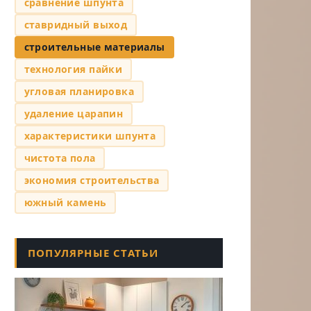
сравнение шпунта
ставридный выход
строительные материалы
технология пайки
угловая планировка
удаление царапин
характеристики шпунта
чистота пола
экономия строительства
южный камень
ПОПУЛЯРНЫЕ СТАТЬИ