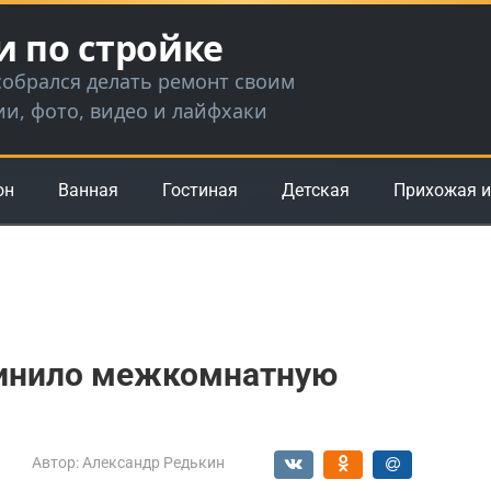
и по стройке
 собрался делать ремонт своим
ии, фото, видео и лайфхаки
он
Ванная
Гостиная
Детская
Прихожая и
клинило межкомнатную
Автор:
Александр Редькин