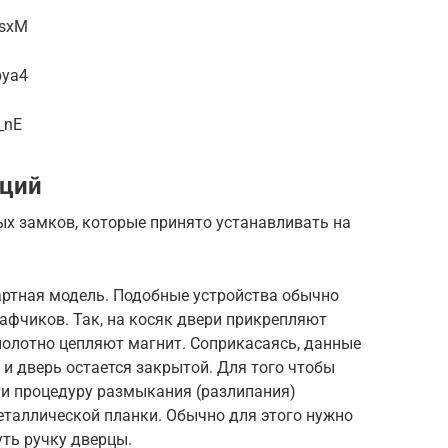
XsxM
bya4
_nE
кций
ых замков, которые принято устанавливать на
артная модель. Подобные устройства обычно
афчиков. Так, на косяк двери прикрепляют
полотно цепляют магнит. Соприкасаясь, данные
 и дверь остается закрытой. Для того чтобы
ти процедуру размыкания (разлипания)
еталлической планки. Обычно для этого нужно
уть ручку дверцы.