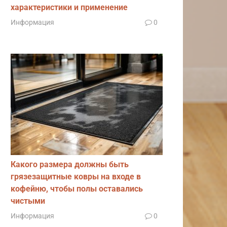
характеристики и применение
Информация
0
Какого размера должны быть
грязезащитные ковры на входе в
кофейню, чтобы полы оставались
чистыми
Информация
0