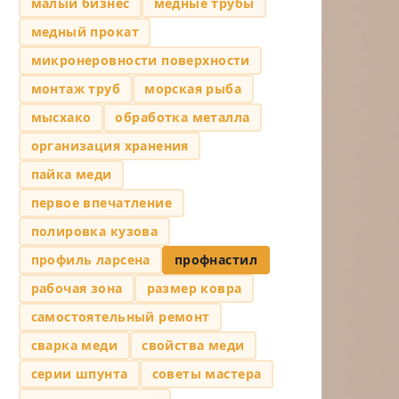
малый бизнес
медные трубы
медный прокат
микронеровности поверхности
монтаж труб
морская рыба
мысхако
обработка металла
организация хранения
пайка меди
первое впечатление
полировка кузова
профиль ларсена
профнастил
рабочая зона
размер ковра
самостоятельный ремонт
сварка меди
свойства меди
серии шпунта
советы мастера