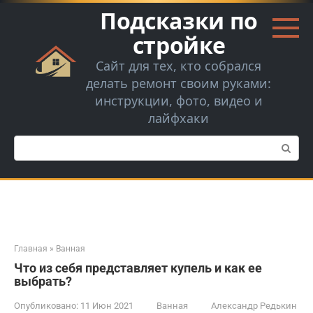
Перейти
Подсказки по
к
контенту
стройке
Сайт для тех, кто собрался
делать ремонт своим руками:
инструкции, фото, видео и
лайфхаки
Поиск:
Главная
»
Ванная
Что из себя представляет купель и как ее
выбрать?
Опубликовано:
11 Июн 2021
Ванная
Александр Редькин