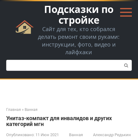
Перейти
Подсказки по
к
контенту
стройке
Сайт для тех, кто собрался
делать ремонт своим руками:
инструкции, фото, видео и
лайфхаки
Поиск:
Главная
»
Ванная
Унитаз-компакт для инвалидов и других
категорий мгн
Опубликовано:
11 Июн 2021
Ванная
Александр Редькин