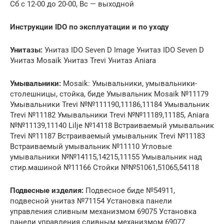
Сб с 12-00 до 20-00, Вс — выходной
Инструкции IDO по эксплуатации и по уходу
Унитазы:
Унитаз IDO Seven D Image Унитаз IDO Seven D
Унитаз Mosaik Унитаз Trevi Унитаз Aniara
Умывальники:
Mosaik: Умывальники, умывальники-
столешницы, стойка, биде Умывальник Mosaik №11179
Умывальники Trevi №№111190,11186,11184 Умывальник
Trevi №11182 Умывальники Trevi №№11189,11185, Aniara
№№11139,11140 Lilje №14118 Встраиваемый умывальник
Trevi №11187 Встраиваемый умывальник Trevi №11183
Встраиваемый умывальник №11110 Угловые
умывальники №№14115,14215,11155 Умывальник над
стир.машиной №11166 Стойки №№51061,51065,54118
Подвесные изделия:
Подвесное биде №54911,
подвесной унитаз №71154 Установка панели
управления сливным механизмом 69075 Установка
панели управления сливным механизмом 69077