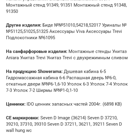
Монтажный стенд 91349, 91351 Монтажный стенд 91348,
91350
Другие изделия:
Биде №№51010,54218,52017 Уриналы №
№51125,51025,51325 Аксессуары Viva Аксессуары Trevi
Подлокотники №61095
На санфарфоровые изделия:
Монтажные стенды Унитаз
Aniara Унитаз Trevi Унитаз Trevi с двухрежимным сливом
На продукцию Showerama:
Душевая кабина 6-5
Гидромассажная кабина 6-6 Распашная дверь №6-0,
откатные двери №№6-1,6-10 Уголок 6-3 Уголок 7-4 Уголок
7-3 Уголок 7-2 Ширмы №№1-0,1-10
Ценники:
IDO ценник запасных частей 2004г. (6898 KB)
CE маркировки:
Seven D Image (36214) Seven D 37210,
39210, 37310, 39310 Seven D 37211, 36211, 39211 Seven D
wall hung wc