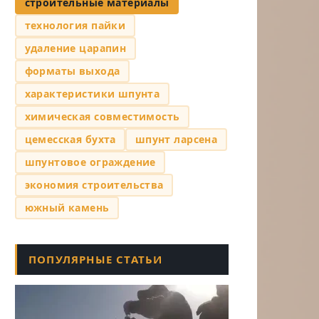
строительные материалы
технология пайки
удаление царапин
форматы выхода
характеристики шпунта
химическая совместимость
цемесская бухта
шпунт ларсена
шпунтовое ограждение
экономия строительства
южный камень
ПОПУЛЯРНЫЕ СТАТЬИ