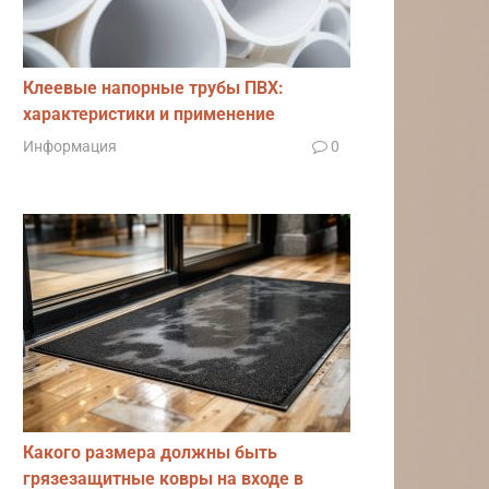
Клеевые напорные трубы ПВХ:
характеристики и применение
Информация
0
Какого размера должны быть
грязезащитные ковры на входе в