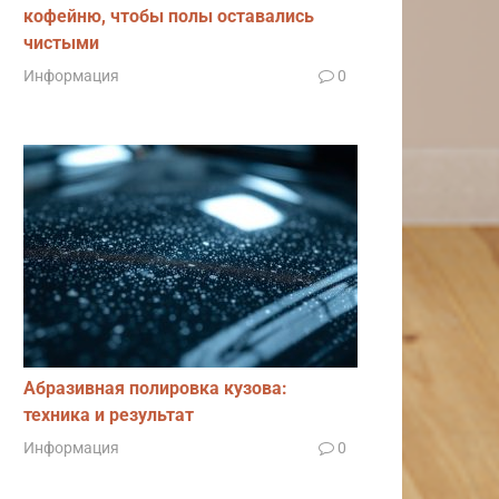
кофейню, чтобы полы оставались
чистыми
Информация
0
Абразивная полировка кузова:
техника и результат
Информация
0