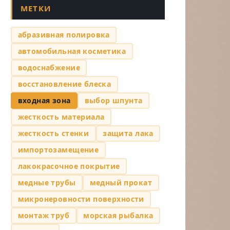
МЕТКИ
абразивная полировка
автомобильная косметика
водоснабжение
восстановление блеска
входная зона
выбор шпунта
жесткость материала
жесткость стенки
защита лака
импортозамещение
лакокрасочное покрытие
медные трубы
медный прокат
микронеровности поверхности
монтаж труб
морская рыбалка