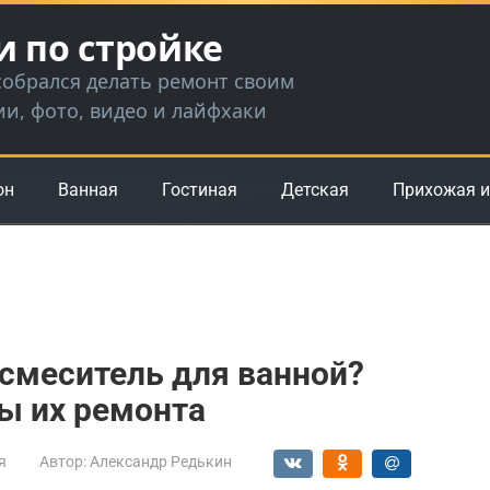
и по стройке
 собрался делать ремонт своим
ии, фото, видео и лайфхаки
он
Ванная
Гостиная
Детская
Прихожая и
смеситель для ванной?
ы их ремонта
я
Автор:
Александр Редькин