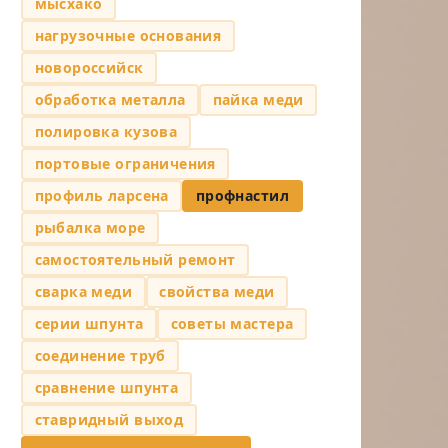
мысхако
нагрузочные основания
новороссийск
обработка металла
пайка меди
полировка кузова
портовые ограничения
профиль ларсена
профнастил
рыбалка море
самостоятельный ремонт
сварка меди
свойства меди
серии шпунта
советы мастера
соединение труб
сравнение шпунта
ставридный выход