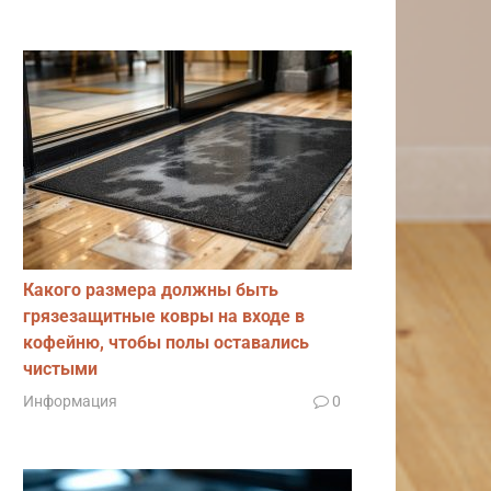
Какого размера должны быть
грязезащитные ковры на входе в
кофейню, чтобы полы оставались
чистыми
Информация
0