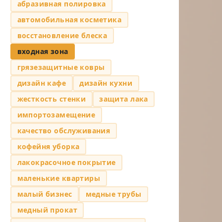
абразивная полировка
автомобильная косметика
восстановление блеска
входная зона
грязезащитные ковры
дизайн кафе
дизайн кухни
жесткость стенки
защита лака
импортозамещение
качество обслуживания
кофейня уборка
лакокрасочное покрытие
маленькие квартиры
малый бизнес
медные трубы
медный прокат