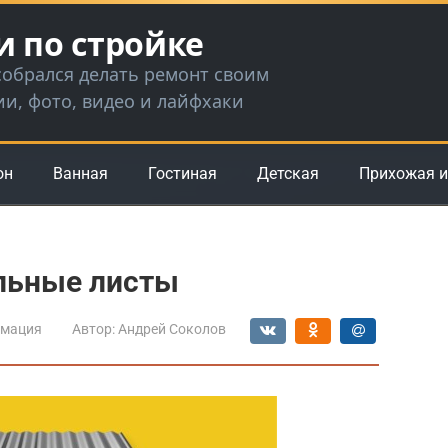
и по стройке
 собрался делать ремонт своим
ии, фото, видео и лайфхаки
он
Ванная
Гостиная
Детская
Прихожая и
льные листы
мация
Автор:
Андрей Соколов