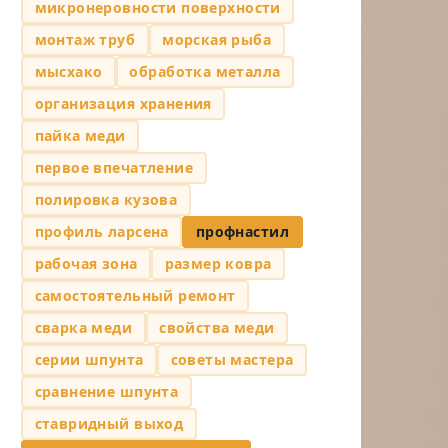
микронеровности поверхности
монтаж труб
морская рыба
мысхако
обработка металла
организация хранения
пайка меди
первое впечатление
полировка кузова
профиль ларсена
профнастил
рабочая зона
размер ковра
самостоятельный ремонт
сварка меди
свойства меди
серии шпунта
советы мастера
сравнение шпунта
ставридный выход