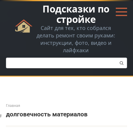
Перейти
Подсказки по
к
контенту
стройке
Сайт для тех, кто собрался
делать ремонт своим руками:
инструкции, фото, видео и
лайфхаки
Поиск:
Главная
долговечность материалов