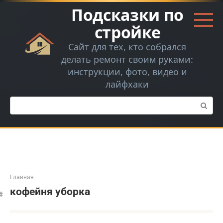
Перейти
Подсказки по
к
контенту
стройке
Сайт для тех, кто собрался
делать ремонт своим руками:
инструкции, фото, видео и
лайфхаки
Поиск:
Главная
кофейня уборка