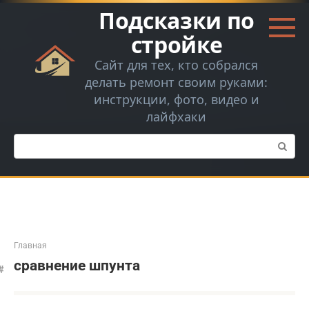
Перейти
Подсказки по
к
контенту
стройке
Сайт для тех, кто собрался
делать ремонт своим руками:
инструкции, фото, видео и
лайфхаки
Поиск:
Главная
сравнение шпунта