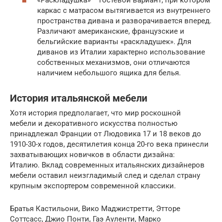
«Раскладушка» − гостевой вариант, при котором
каркас с матрасом вытягивается из внутреннего
пространства дивана и разворачивается вперед.
Различают американские, французские и
бельгийские варианты «раскладушек». Для
диванов из Италии характерно использование
собственных механизмов, они отличаются
наличием небольшого ящика для белья.
История итальянской мебели
Хотя история предполагает, что мир роскошной
мебели и декоративного искусства полностью
принадлежал Франции от Людовика 17 и 18 веков до
1910-30-х годов, десятилетия конца 20-го века принесли
захватывающих новичков в области дизайна:
Италию. Вклад современных итальянских дизайнеров
мебели оставил неизгладимый след и сделал страну
крупным экспортером современной классики.
Братья Кастильони, Вико Маджистретти, Этторе
Соттсасс, Джио Понти, Гаэ Ауленти, Марко