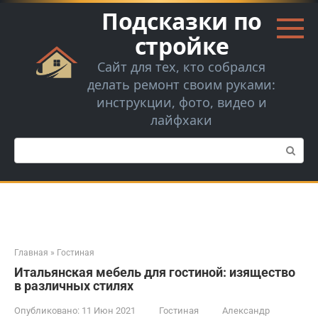
Перейти
Подсказки по
к
контенту
стройке
Сайт для тех, кто собрался
делать ремонт своим руками:
инструкции, фото, видео и
лайфхаки
Поиск:
Главная
»
Гостиная
Итальянская мебель для гостиной: изящество
в различных стилях
Опубликовано:
11 Июн 2021
Гостиная
Александр