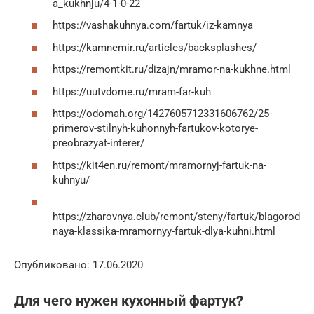
a_kukhnju/4-1-0-22
https://vashakuhnya.com/fartuk/iz-kamnya
https://kamnemir.ru/articles/backsplashes/
https://remontkit.ru/dizajn/mramor-na-kukhne.html
https://uutvdome.ru/mram-far-kuh
https://odomah.org/1427605712331606762/25-
primerov-stilnyh-kuhonnyh-fartukov-kotorye-
preobrazyat-interer/
https://kit4en.ru/remont/mramornyj-fartuk-na-
kuhnyu/
https://zharovnya.club/remont/steny/fartuk/blagorod
naya-klassika-mramornyy-fartuk-dlya-kuhni.html
Опубликовано: 17.06.2020
Для чего нужен кухонный фартук?