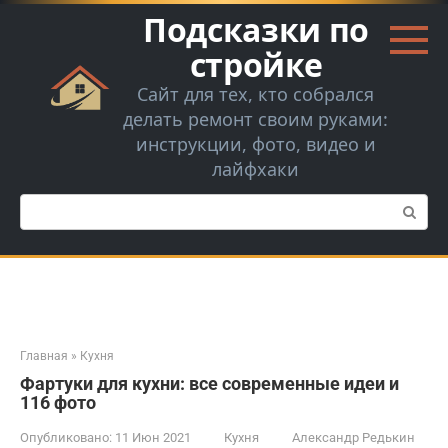
Перейти
Подсказки по
к
контенту
стройке
Сайт для тех, кто собрался
делать ремонт своим руками:
инструкции, фото, видео и
лайфхаки
Поиск:
Главная
»
Кухня
Фартуки для кухни: все современные идеи и
116 фото
Опубликовано:
11 Июн 2021
Кухня
Александр Редькин