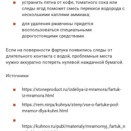
устранить пятна от кофе, томатного сока или
следы ягод поможет смесь перекиси водорода с
несколькими каплями аммиака;
для удаления ржавчины придется
воспользоваться специальными
дорогостоящими средствами.
Если на поверхности фартука появились следы от
длительного контакта с водой, проблемные места
нужно аккуратно потереть нулевой наждачной бумагой.
Источники
https://stoneproduct.ru/izdeliya-iz-mramora/fartuk-
iz-mramora.html
https://rem.ninja/kuhnya/steny/vse-o-fartuke-pod-
mramor-dlya-kuhni.html
https://kuhnov.ru/publ/materialy/mramornyj_fartuk_n