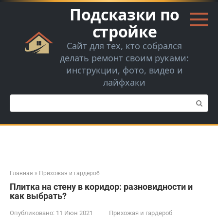
Перейти
Подсказки по
к
контенту
стройке
Сайт для тех, кто собрался
делать ремонт своим руками:
инструкции, фото, видео и
лайфхаки
Поиск:
Главная
»
Прихожая и гардероб
Плитка на стену в коридор: разновидности и
как выбрать?
Опубликовано:
11 Июн 2021
Прихожая и гардероб