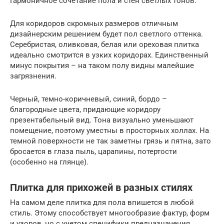
Гармоничное сочетание пола и стен светлых тонов.
Для коридоров скромных размеров отличным
дизайнерским решением будет пол светлого оттенка.
Серебристая, оливковая, белая или ореховая плитка
идеально смотрится в узких коридорах. Единственный
минус покрытия – на таком полу видны малейшие
загрязнения.
Черный, темно-коричневый, синий, бордо –
благородные цвета, придающие коридору
презентабельный вид. Тона визуально уменьшают
помещение, поэтому уместны в просторных холлах. На
темной поверхности не так заметны грязь и пятна, зато
бросается в глаза пыль, царапины, потертости
(особенно на глянце).
Плитка для прихожей в разных стилях
На самом деле плитка для пола впишется в любой
стиль. Этому способствует многообразие фактур, форм
и узоров, но с учетом специфики предназначения