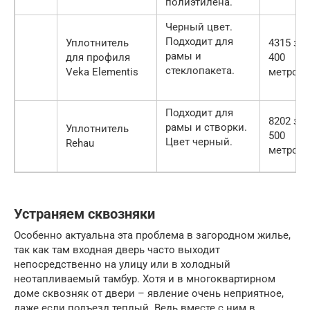
полиэтилена.
Черный цвет.
Подходит для
Уплотнитель
4315 за
рамы и
для профиля
400
стеклопакета.
Veka Elementis
метров
Подходит для
8202 за
рамы и створки.
Уплотнитель
500
Цвет черный.
Rehau
метров
Устраняем сквозняки
Особенно актуальна эта проблема в загородном жилье,
так как там входная дверь часто выходит
непосредственно на улицу или в холодный
неотапливаемый тамбур. Хотя и в многоквартирном
доме сквозняк от двери – явление очень неприятное,
даже если подъезд теплый. Ведь вместе с ним в