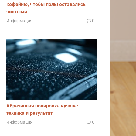
кофейню, чтобы полы оставались
чистыми
Информация
0
Абразивная полировка кузова:
техника и результат
Информация
0