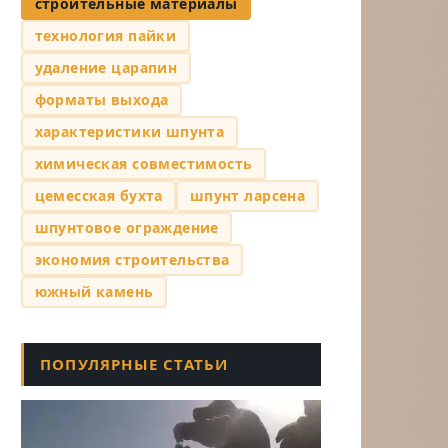
строительные материалы
технология пайки
удаление царапин
форматы выхода
характеристики шпунта
химическая совместимость
цемесская бухта
шпунт ларсена
шпунтовое ограждение
экономия строительства
южный камень
ПОПУЛЯРНЫЕ СТАТЬИ