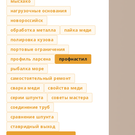
мысхако
нагрузочные основания
новороссийск
обработка металла
пайка меди
полировка кузова
портовые ограничения
профиль ларсена
профнастил
рыбалка море
самостоятельный ремонт
сварка меди
свойства меди
серии шпунта
советы мастера
соединение труб
сравнение шпунта
ставридный выход