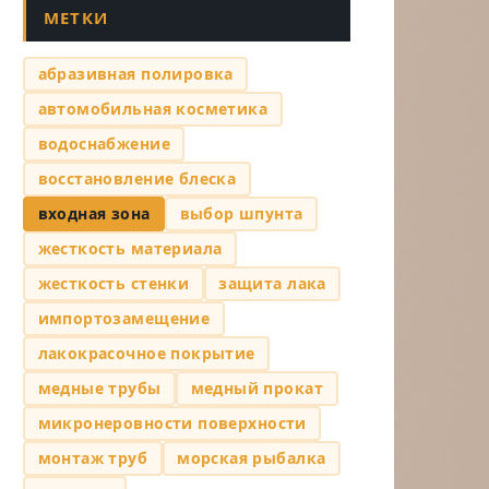
МЕТКИ
абразивная полировка
автомобильная косметика
водоснабжение
восстановление блеска
входная зона
выбор шпунта
жесткость материала
жесткость стенки
защита лака
импортозамещение
лакокрасочное покрытие
медные трубы
медный прокат
микронеровности поверхности
монтаж труб
морская рыбалка