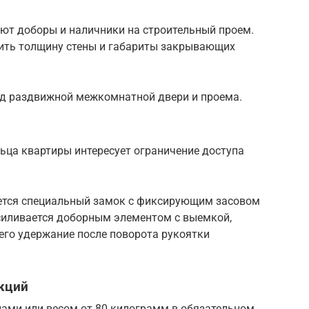
т доборы и наличники на строительный проем.
рить толщину стены и габариты закрывающих
ид раздвижной межкомнатной двери и проема.
ьца квартиры интересует ограничение доступа
ается специальный замок с фиксирующим засовом
силивается доборным элементом с выемкой,
его удержание после поворота рукоятки
кций
ами или весом от 80 килограмм в обязательном