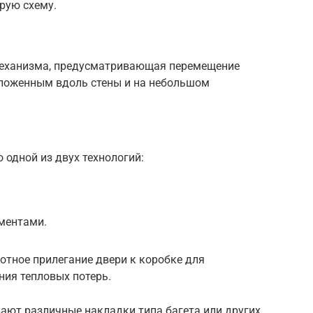
рую схему.
 механизма, предусматривающая перемещение
оложенным вдоль стены и на небольшом
 одной из двух технологий:
ментами.
отное прилегание двери к коробке для
ния тепловых потерь.
ают различные накладки типа багета или других