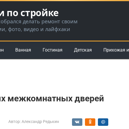
и по стройке
 собрался делать ремонт своим
ии, фото, видео и лайфхаки
он
Ванная
Гостиная
Детская
Прихожая и
ых межкомнатных дверей
Автор:
Александр Редькин