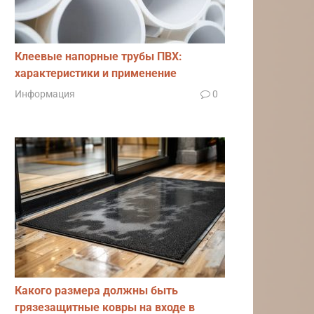
Клеевые напорные трубы ПВХ:
характеристики и применение
Информация
0
Какого размера должны быть
грязезащитные ковры на входе в