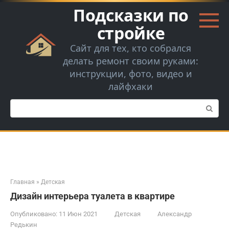
Перейти
Подсказки по
к
контенту
стройке
Сайт для тех, кто собрался
делать ремонт своим руками:
инструкции, фото, видео и
лайфхаки
Поиск:
Главная
»
Детская
Дизайн интерьера туалета в квартире
Опубликовано:
11 Июн 2021
Детская
Александр
Редькин