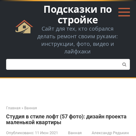
Перейти
Подсказки по
к
контенту
стройке
Сайт для тех, кто собрался
делать ремонт своим руками:
инструкции, фото, видео и
лайфхаки
Поиск:
Главная
»
Ванная
Студия в стиле лофт (57 фото): дизайн проекта
маленькой квартиры
Опубликовано:
11 Июн 2021
Ванная
Александр Редькин