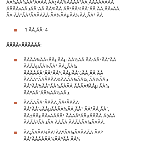
ÃÂ¼ÃÂ¾ÃÂ³ÃÂÃÂ ÃÂ¿ÃÂ¾ÃÂÃÂ²ÃÂ¸ÃÂÃÂÃÂÃÂ
ÃÂÃÂ»ÃÂµÃÂ´ÃÂ ÃÂ¾ÃÂ ÃÂ²ÃÂ¾ÃÂ´ÃÂ ÃÂ¸ÃÂ»ÃÂ¸
ÃÂ·ÃÂ°ÃÂ³ÃÂÃÂÃÂ·ÃÂ½ÃÂµÃÂ½ÃÂ¸ÃÂ¹.ÃÂ
1 ÃÂ¸ÃÂ· 4
ÃÂÃÂ»ÃÂÃÂÃÂ:
ÃÂÃÂ¾ÃÂ»ÃÂµÃÂµ ÃÂ½ÃÂ¸ÃÂ·ÃÂºÃÂ°ÃÂ
ÃÂÃÂµÃÂ½ÃÂ° ÃÂ¿ÃÂ¾
ÃÂÃÂÃÂ°ÃÂ²ÃÂ½ÃÂµÃÂ½ÃÂ¸ÃÂ ÃÂ
ÃÂÃÂ°ÃÂÃÂÃÂ¾ÃÂÃÂ¾ÃÂ¼, ÃÂ½ÃÂµ
ÃÂ³ÃÂ¾ÃÂ²ÃÂ¾ÃÂÃÂ ÃÂÃÂ¶ÃÂµ ÃÂ¾
ÃÂºÃÂ°ÃÂ¼ÃÂ½ÃÂµ.
ÃÂÃÂÃÂ°ÃÂÃÂ¸ÃÂ²ÃÂÃÂ¹
ÃÂ²ÃÂ½ÃÂµÃÂÃÂ½ÃÂ¸ÃÂ¹ ÃÂ²ÃÂ¸ÃÂ´,
ÃÂ±ÃÂµÃÂ»ÃÂÃÂ¹ ÃÂÃÂ²ÃÂµÃÂÃÂ Ã¢ÂÂ
ÃÂÃÂ²ÃÂµÃÂ ÃÂÃÂ¸ÃÂÃÂÃÂ¾ÃÂÃÂ.
ÃÂ¡ÃÂÃÂ¾ÃÂ¹ÃÂºÃÂ¾ÃÂÃÂÃÂ ÃÂº
ÃÂ²ÃÂÃÂÃÂ¾ÃÂºÃÂ¸ÃÂ¼