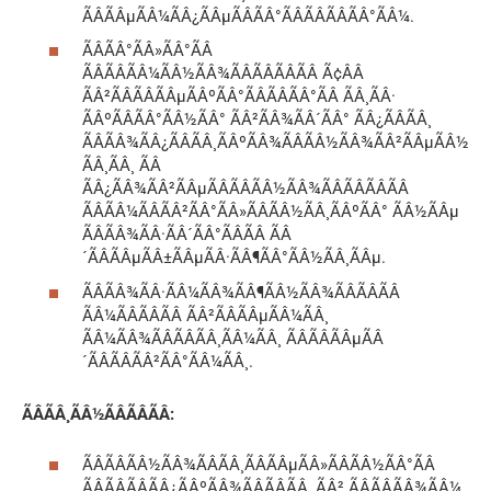
ÃÂÃÂµÃÂ¼ÃÂ¿ÃÂµÃÂÃÂ°ÃÂÃÂÃÂÃÂ°ÃÂ¼.
ÃÂÃÂ°ÃÂ»ÃÂ°ÃÂ
ÃÂÃÂÃÂ¼ÃÂ½ÃÂ¾ÃÂÃÂÃÂÃÂ Ã¢ÂÂ
ÃÂ²ÃÂÃÂÃÂµÃÂºÃÂ°ÃÂÃÂÃÂ°ÃÂ ÃÂ¸ÃÂ·
ÃÂºÃÂÃÂ°ÃÂ½ÃÂ° ÃÂ²ÃÂ¾ÃÂ´ÃÂ° ÃÂ¿ÃÂÃÂ¸
ÃÂÃÂ¾ÃÂ¿ÃÂÃÂ¸ÃÂºÃÂ¾ÃÂÃÂ½ÃÂ¾ÃÂ²ÃÂµÃÂ½
ÃÂ¸ÃÂ¸ ÃÂ
ÃÂ¿ÃÂ¾ÃÂ²ÃÂµÃÂÃÂÃÂ½ÃÂ¾ÃÂÃÂÃÂÃÂ
ÃÂÃÂ¼ÃÂÃÂ²ÃÂ°ÃÂ»ÃÂÃÂ½ÃÂ¸ÃÂºÃÂ° ÃÂ½ÃÂµ
ÃÂÃÂ¾ÃÂ·ÃÂ´ÃÂ°ÃÂÃÂ ÃÂ
´ÃÂÃÂµÃÂ±ÃÂµÃÂ·ÃÂ¶ÃÂ°ÃÂ½ÃÂ¸ÃÂµ.
ÃÂÃÂ¾ÃÂ·ÃÂ¼ÃÂ¾ÃÂ¶ÃÂ½ÃÂ¾ÃÂÃÂÃÂ
ÃÂ¼ÃÂÃÂÃÂ ÃÂ²ÃÂÃÂµÃÂ¼ÃÂ¸
ÃÂ¼ÃÂ¾ÃÂÃÂÃÂ¸ÃÂ¼ÃÂ¸ ÃÂÃÂÃÂµÃÂ
´ÃÂÃÂÃÂ²ÃÂ°ÃÂ¼ÃÂ¸.
ÃÂÃÂ¸ÃÂ½ÃÂÃÂÃÂ:
ÃÂÃÂÃÂ½ÃÂ¾ÃÂÃÂ¸ÃÂÃÂµÃÂ»ÃÂÃÂ½ÃÂ°ÃÂ
ÃÂÃÂÃÂÃÂ¿ÃÂºÃÂ¾ÃÂÃÂÃÂ, ÃÂ² ÃÂÃÂÃÂ¾ÃÂ¼