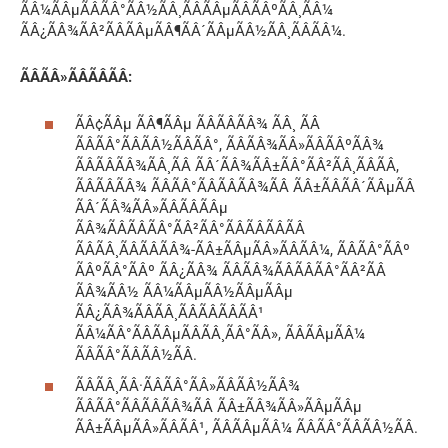
ÃÂ¼ÃÂµÃÂÃÂ°ÃÂ½ÃÂ¸ÃÂÃÂµÃÂÃÂºÃÂ¸ÃÂ¼
ÃÂ¿ÃÂ¾ÃÂ²ÃÂÃÂµÃÂ¶ÃÂ´ÃÂµÃÂ½ÃÂ¸ÃÂÃÂ¼.
ÃÂÃÂ»ÃÂÃÂÃÂ:
ÃÂ¢ÃÂµ ÃÂ¶ÃÂµ ÃÂÃÂÃÂ¾ ÃÂ¸ ÃÂ
ÃÂÃÂ°ÃÂÃÂ½ÃÂÃÂ°, ÃÂÃÂ¾ÃÂ»ÃÂÃÂºÃÂ¾
ÃÂÃÂÃÂ¾ÃÂ¸ÃÂ ÃÂ´ÃÂ¾ÃÂ±ÃÂ°ÃÂ²ÃÂ¸ÃÂÃÂ,
ÃÂÃÂÃÂ¾ ÃÂÃÂ°ÃÂÃÂÃÂ¾ÃÂ ÃÂ±ÃÂÃÂ´ÃÂµÃÂ
ÃÂ´ÃÂ¾ÃÂ»ÃÂÃÂÃÂµ
ÃÂ¾ÃÂÃÂÃÂ°ÃÂ²ÃÂ°ÃÂÃÂÃÂÃÂ
ÃÂÃÂ¸ÃÂÃÂÃÂ¾-ÃÂ±ÃÂµÃÂ»ÃÂÃÂ¼, ÃÂÃÂ°ÃÂº
ÃÂºÃÂ°ÃÂº ÃÂ¿ÃÂ¾ ÃÂÃÂ¾ÃÂÃÂÃÂ°ÃÂ²ÃÂ
ÃÂ¾ÃÂ½ ÃÂ¼ÃÂµÃÂ½ÃÂµÃÂµ
ÃÂ¿ÃÂ¾ÃÂÃÂ¸ÃÂÃÂÃÂÃÂ¹
ÃÂ¼ÃÂ°ÃÂÃÂµÃÂÃÂ¸ÃÂ°ÃÂ», ÃÂÃÂµÃÂ¼
ÃÂÃÂ°ÃÂÃÂ½ÃÂ.
ÃÂÃÂ¸ÃÂ·ÃÂÃÂ°ÃÂ»ÃÂÃÂ½ÃÂ¾
ÃÂÃÂ°ÃÂÃÂÃÂ¾ÃÂ ÃÂ±ÃÂ¾ÃÂ»ÃÂµÃÂµ
ÃÂ±ÃÂµÃÂ»ÃÂÃÂ¹, ÃÂÃÂµÃÂ¼ ÃÂÃÂ°ÃÂÃÂ½ÃÂ.