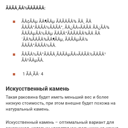
ÃÂÃÂ¸ÃÂ½ÃÂÃÂÃÂ:
ÃÂ¢ÃÂµ ÃÂ¶ÃÂµ ÃÂÃÂÃÂ¾ ÃÂ¸ ÃÂ
ÃÂÃÂ°ÃÂÃÂ½ÃÂÃÂ°, ÃÂ¿ÃÂ»ÃÂÃÂ ÃÂ¿ÃÂ¾
ÃÂÃÂµÃÂ½ÃÂµ ÃÂÃÂ°ÃÂÃÂÃÂ¾ÃÂ ÃÂ
´ÃÂ¾ÃÂÃÂ¾ÃÂ¶ÃÂµ, ÃÂÃÂµÃÂ¼
ÃÂÃÂ°ÃÂÃÂ½ÃÂ.
ÃÂÃÂ½ÃÂ°ÃÂÃÂ¸ÃÂÃÂµÃÂ»ÃÂÃÂ½ÃÂÃÂ¹
ÃÂ²ÃÂµÃÂ.
1 ÃÂ¸ÃÂ· 4
Искусственный камень
Такая раковина будет иметь меньший вес и более
низкую стоимость, при этом внешне будет похожа на
натуральный камень.
Искусственный камень – оптимальный вариант для