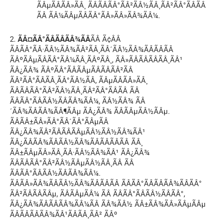
ÃÂµÃÂÃÂ»ÃÂ¸ ÃÂÃÂÃÂ°ÃÂ²ÃÂ½ÃÂ¸ÃÂ²ÃÂ°ÃÂÃÂ
ÃÂ ÃÂ¼ÃÂµÃÂÃÂ°ÃÂ»ÃÂ»ÃÂ¾ÃÂ¼.
2.
ÃÂ¤ÃÂ°ÃÂÃÂÃÂ¾ÃÂ
ÃÂ Ã¢ÂÂ
ÃÂÃÂ°ÃÂ·ÃÂ½ÃÂ¾ÃÂ²ÃÂ¸ÃÂ´ÃÂ½ÃÂ¾ÃÂÃÂÃÂ
ÃÂºÃÂµÃÂÃÂ°ÃÂ¼ÃÂ¸ÃÂºÃÂ¸, ÃÂ»ÃÂÃÂÃÂÃÂ¸ÃÂ¹
ÃÂ¿ÃÂ¾ ÃÂºÃÂ°ÃÂÃÂµÃÂÃÂÃÂ²ÃÂ
ÃÂ²ÃÂ°ÃÂÃÂ¸ÃÂ°ÃÂ½ÃÂ, ÃÂµÃÂÃÂ»ÃÂ¸
ÃÂÃÂÃÂ°ÃÂ²ÃÂ½ÃÂ¸ÃÂ²ÃÂ°ÃÂÃÂ ÃÂ
ÃÂÃÂ°ÃÂÃÂ½ÃÂÃÂ¾ÃÂ¼, ÃÂ½ÃÂ¾ ÃÂ
´ÃÂ¾ÃÂÃÂ¾ÃÂ¶ÃÂµ ÃÂ¿ÃÂ¾ ÃÂÃÂµÃÂ½ÃÂµ.
ÃÂÃÂ±ÃÂ»ÃÂ°ÃÂ´ÃÂ°ÃÂµÃÂ
ÃÂ¿ÃÂ¾ÃÂ²ÃÂÃÂÃÂµÃÂ½ÃÂ½ÃÂ¾ÃÂ¹
ÃÂ¿ÃÂÃÂ¾ÃÂÃÂ½ÃÂ¾ÃÂÃÂÃÂÃÂ ÃÂ¸
ÃÂ±ÃÂµÃÂ»ÃÂ¸ÃÂ·ÃÂ½ÃÂ¾ÃÂ¹ ÃÂ¿ÃÂ¾
ÃÂÃÂÃÂ°ÃÂ²ÃÂ½ÃÂµÃÂ½ÃÂ¸ÃÂ ÃÂ
ÃÂÃÂ°ÃÂÃÂ½ÃÂÃÂ¾ÃÂ¼.
ÃÂÃÂ»ÃÂ¾ÃÂÃÂ½ÃÂ¾ÃÂÃÂÃÂ ÃÂÃÂ°ÃÂÃÂÃÂ¾ÃÂÃÂ°
ÃÂ²ÃÂÃÂÃÂµ, ÃÂÃÂµÃÂ¼ ÃÂ ÃÂÃÂ°ÃÂÃÂ½ÃÂÃÂ°,
ÃÂ¿ÃÂ¾ÃÂÃÂÃÂ¾ÃÂ¼ÃÂ ÃÂ¾ÃÂ½ ÃÂ±ÃÂ¾ÃÂ»ÃÂµÃÂµ
ÃÂÃÂÃÂÃÂ¾ÃÂ¹ÃÂÃÂ¸ÃÂ² ÃÂº