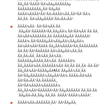
ÃÂ¿ÃÂ°ÃÂÃÂ°ÃÂ¼ÃÂµÃÂÃÂÃÂµ
ÃÂÃÂÃÂÃÂÃÂ¿ÃÂ°ÃÂµÃÂ
ÃÂÃÂ¼ÃÂÃÂ²ÃÂ°ÃÂ»ÃÂÃÂ½ÃÂ¸ÃÂºÃÂ°ÃÂ¼
ÃÂ¸ÃÂ· ÃÂ¼ÃÂµÃÂÃÂ°ÃÂ»ÃÂ»ÃÂ°.
ÃÂÃÂ¾ÃÂ´ ÃÂ²ÃÂ¾ÃÂ·ÃÂ
´ÃÂµÃÂ¹ÃÂÃÂÃÂ²ÃÂ¸ÃÂµÃÂ¼ ÃÂ²ÃÂ¾ÃÂ´ÃÂ ÃÂ¸
ÃÂ¼ÃÂ¾ÃÂÃÂÃÂ¸ÃÂ ÃÂÃÂÃÂµÃÂ´ÃÂÃÂÃÂ²
ÃÂÃÂ¾ ÃÂ²ÃÂÃÂµÃÂ¼ÃÂµÃÂ½ÃÂµÃÂ¼
ÃÂ¼ÃÂ¾ÃÂ³ÃÂÃÂ ÃÂ¿ÃÂ¾ÃÂÃÂ²ÃÂ¸ÃÂÃÂÃÂÃÂ
ÃÂ·ÃÂ°ÃÂ³ÃÂÃÂÃÂ·ÃÂ½ÃÂµÃÂ½ÃÂ¸ÃÂ
ÃÂ¸ÃÂ»ÃÂ¸ ÃÂ¼ÃÂ¸ÃÂ½ÃÂ¸-
ÃÂÃÂÃÂµÃÂÃÂ¸ÃÂ½ÃÂ. ÃÂ­ÃÂÃÂ¾
ÃÂ¿ÃÂÃÂ¾ÃÂ¸ÃÂÃÂÃÂ¾ÃÂ´ÃÂ¸ÃÂ ÃÂ¸ÃÂ·-ÃÂ·ÃÂ°
ÃÂ¿ÃÂ¾ÃÂ²ÃÂÃÂµÃÂ¶ÃÂ´ÃÂµÃÂ½ÃÂ¸ÃÂ
ÃÂ²ÃÂµÃÂÃÂÃÂ½ÃÂµÃÂ³ÃÂ¾ ÃÂÃÂ»ÃÂ¾ÃÂ
ÃÂ³ÃÂ»ÃÂ°ÃÂ·ÃÂÃÂÃÂ¸,
ÃÂºÃÂ¾ÃÂÃÂ¾ÃÂÃÂÃÂ¼
ÃÂ¿ÃÂ¾ÃÂºÃÂÃÂÃÂ²ÃÂ°ÃÂµÃÂÃÂÃÂ ÃÂ¸ÃÂ·ÃÂ
´ÃÂµÃÂ»ÃÂ¸ÃÂµ ÃÂ¸ÃÂ· ÃÂÃÂ°ÃÂÃÂ½ÃÂÃÂ°.
ÃÂÃÂ¾ÃÂ»ÃÂÃÂÃÂ¸ÃÂ¹ ÃÂ²ÃÂµÃÂ,