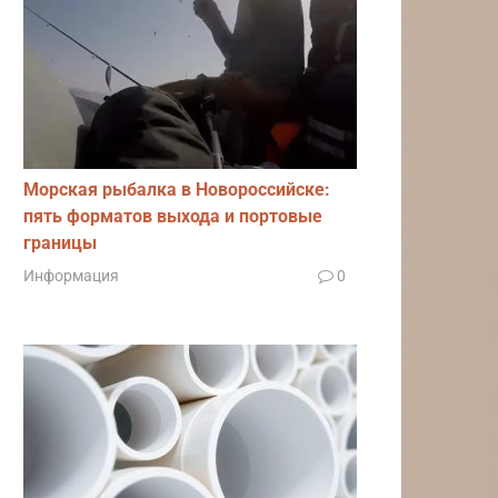
11
a50,
850
a01,
t или
ro
Морская рыбалка в Новороссийске:
пять форматов выхода и портовые
виши
границы
a50
Информация
0
11
a21,
420
a40
a11