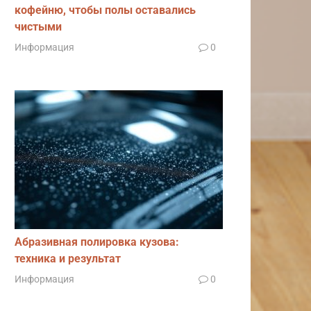
t или
кофейню, чтобы полы оставались
ro
чистыми
Информация
0
виши
14
Абразивная полировка кузова:
pa20»,
210
техника и результат
pa50».
Информация
0