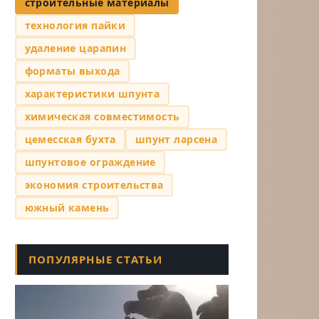
строительные материалы
технология пайки
удаление царапин
форматы выхода
характеристики шпунта
химическая совместимость
цемесская бухта
шпунт ларсена
,
шпунтовое ограждение
ей
экономия строительства
южный камень
ПОПУЛЯРНЫЕ СТАТЬИ
виши
rit
a20,