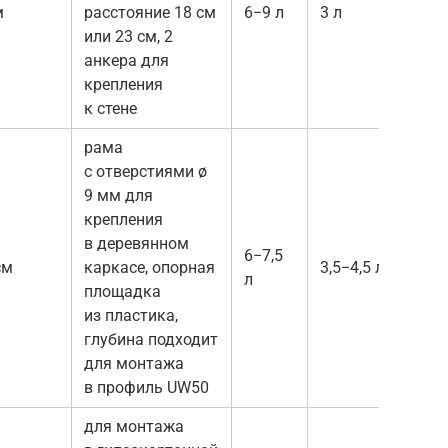
м
расстояние 18 см
6−9 л
3 л
Sigm
или 23 см, 2
Sigm
анкера для
Twis
крепления
Bole
к стене
рама
с отверстиями ø
9 мм для
кла
крепления
Delt
в деревянном
или
6−7,5
см
каркасе, опорная
3,5−4,5 л
Delt
л
площадка
Delt
из пластика,
или
глубина подходит
Delt
для монтажа
в профиль UW50
для монтажа