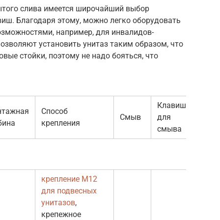
рытого слива имеется широчайший выбор
иш. Благодаря этому, можно легко оборудовать
озможностями, например, для инвалидов-
озволяют установить унитаз таким образом, что
овые стойки, поэтому не надо бояться, что
Клавиши
нтажная
Способ
Цена
Смыв
для
бина
крепления
рубл
смыва
крепление М12
для подвесных
кла
унитазов
,
Gebe
крепежное
Sigm