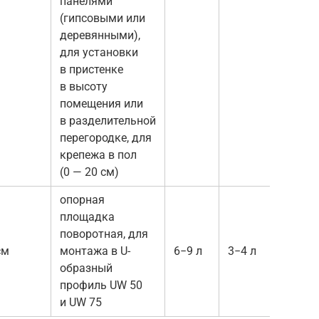
панелями
Twis
(гипсовыми или
Bole
деревянными),
для установки
в пристенке
в высоту
помещения или
в разделительной
перегородке, для
крепежа в пол
(0 — 20 см)
опорная
площадка
поворотная, для
кла
см
монтажа в U-
6−9 л
3−4 л
«Kap
образный
«Kap
профиль UW 50
и UW 75