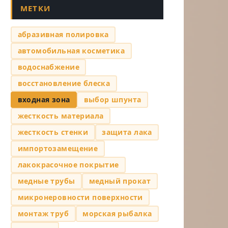
МЕТКИ
абразивная полировка
автомобильная косметика
водоснабжение
восстановление блеска
входная зона
выбор шпунта
жесткость материала
жесткость стенки
защита лака
импортозамещение
лакокрасочное покрытие
медные трубы
медный прокат
микронеровности поверхности
монтаж труб
морская рыбалка