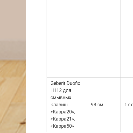
Geberit Duofix
H112 для
смывных
клавиш
98 см
17 
«Kappa20»,
«Kappa21»,
«Kappa50»