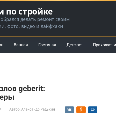
и по стройке
 собрался делать ремонт своим
ии, фото, видео и лайфхаки
он
Ванная
Гостиная
Детская
Прихожая и
лов geberit:
меры
я
Автор:
Александр Редькин