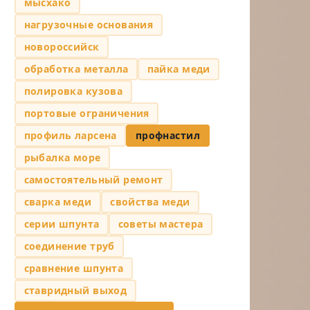
мысхако
нагрузочные основания
новороссийск
обработка металла
пайка меди
полировка кузова
портовые ограничения
профиль ларсена
профнастил
рыбалка море
самостоятельный ремонт
сварка меди
свойства меди
серии шпунта
советы мастера
соединение труб
сравнение шпунта
ставридный выход