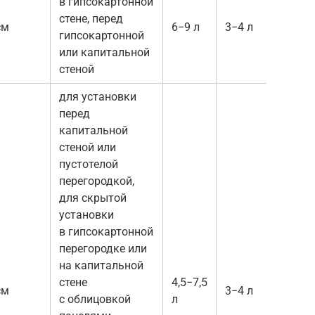
в гипсокартонной
стене, перед
кла
см
6−9 л
3−4 л
гипсокартонной
Delt
или капитальной
стеной
для установки
перед
капитальной
стеной или
пустотелой
перегородкой,
для скрытой
установки
в гипсокартонной
кла
перегородке или
Gebe
на капитальной
Sigm
стене
4,5−7,5
см
3−4 л
Sigm
с облицовкой
л
Sigm