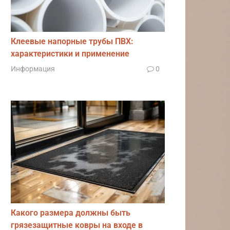
виша
8
a21
440
Клеевые напорные трубы ПВХ:
характеристики и применение
Информация
0
виши
rit
a20,
9
a50,
Какого размера должны быть
150
a01,
грязезащитные ковры на входе в