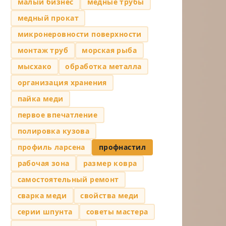
малый бизнес
медные трубы
медный прокат
микронеровности поверхности
монтаж труб
морская рыба
мысхако
обработка металла
организация хранения
пайка меди
первое впечатление
полировка кузова
профиль ларсена
профнастил
рабочая зона
размер ковра
самостоятельный ремонт
сварка меди
свойства меди
серии шпунта
советы мастера