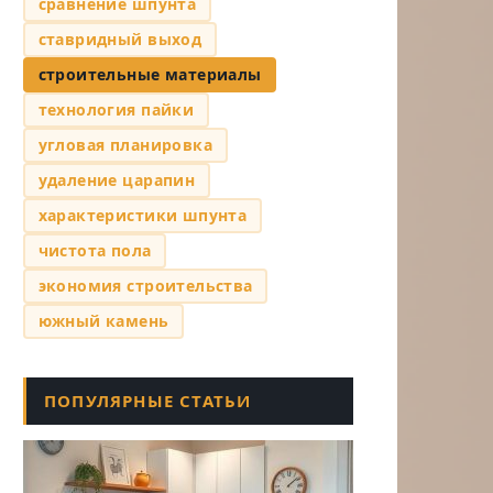
сравнение шпунта
ставридный выход
строительные материалы
технология пайки
угловая планировка
удаление царапин
характеристики шпунта
чистота пола
экономия строительства
южный камень
ПОПУЛЯРНЫЕ СТАТЬИ