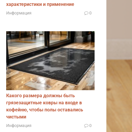
характеристики и применение
Информация
0
Какого размера должны быть
грязезащитные ковры на входе в
кофейню, чтобы полы оставались
чистыми
Информация
0