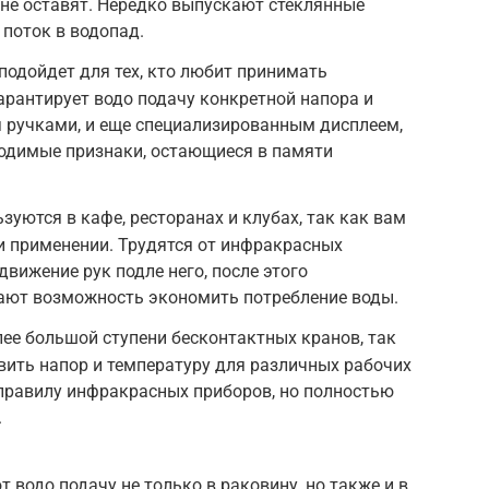
не оставят. Нередко выпускают стеклянные
поток в водопад.
подойдет для тех, кто любит принимать
гарантирует водо подачу конкретной напора и
 ручками, и еще специализированным дисплеем,
одимые признаки, остающиеся в памяти
уются в кафе, ресторанах и клубах, так как вам
ри применении. Трудятся от инфракрасных
движение рук подле него, после этого
ют возможность экономить потребление воды.
лее большой ступени бесконтактных кранов, так
ить напор и температуру для различных рабочих
 правилу инфракрасных приборов, но полностью
.
водо подачу не только в раковину, но также и в