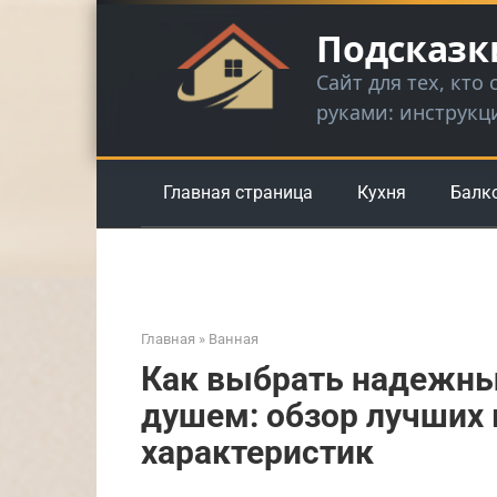
Перейти
Подсказк
к
контенту
Сайт для тех, кто
руками: инструкц
Главная страница
Кухня
Балк
Главная
»
Ванная
Как выбрать надежны
душем: обзор лучших 
характеристик