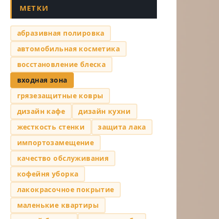
МЕТКИ
абразивная полировка
автомобильная косметика
восстановление блеска
входная зона
грязезащитные ковры
дизайн кафе
дизайн кухни
жесткость стенки
защита лака
импортозамещение
качество обслуживания
кофейня уборка
лакокрасочное покрытие
маленькие квартиры