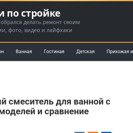
и по стройке
 собрался делать ремонт своим
ии, фото, видео и лайфхаки
он
Ванная
Гостиная
Детская
Прихожая и
й смеситель для ванной с
моделей и сравнение