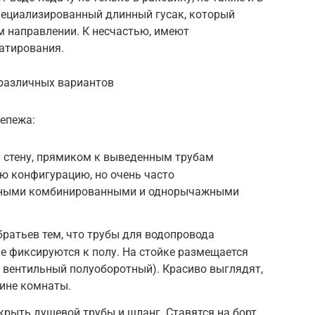
 специализированный длинный гусак, который
м направлении. К несчастью, имеют
атирования.
различных вариантов
репежа:
а стену, прямиком к выведенным трубам
ю конфигурацию, но очень часто
ьными комбинированными и однорычажными
ратьев тем, что трубы для водопровода
ие фиксируются к полу. На стойке размещается
 вентильный полуоборотный). Красиво выглядят,
дине комнаты.
рыть душевой трубы и шланг. Ставятся на борт