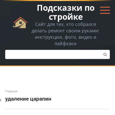
Перейти
Подсказки по
к
контенту
стройке
Сайт для тех, кто собрался
делать ремонт своим руками:
инструкции, фото, видео и
лайфхаки
Поиск:
Главная
удаление царапин