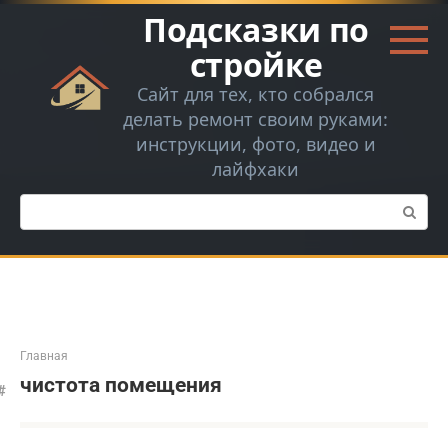
Перейти
Подсказки по
к
контенту
стройке
Сайт для тех, кто собрался
делать ремонт своим руками:
инструкции, фото, видео и
лайфхаки
Поиск:
Главная
чистота помещения