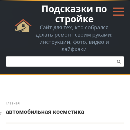
Перейти
Подсказки по
к
контенту
стройке
Сайт для тех, кто собрался
делать ремонт своим руками:
инструкции, фото, видео и
лайфхаки
Поиск:
Главная
автомобильная косметика