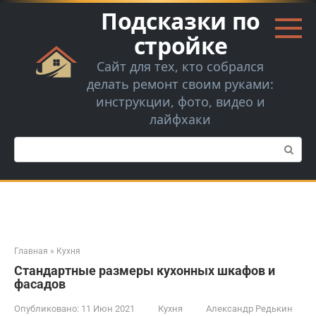
Перейти
Подсказки по
к
контенту
стройке
Сайт для тех, кто собрался
делать ремонт своим руками:
инструкции, фото, видео и
лайфхаки
Поиск:
Главная
»
Кухня
Стандартные размеры кухонных шкафов и
фасадов
Опубликовано:
11 Июн 2021
Кухня
Александр Редькин