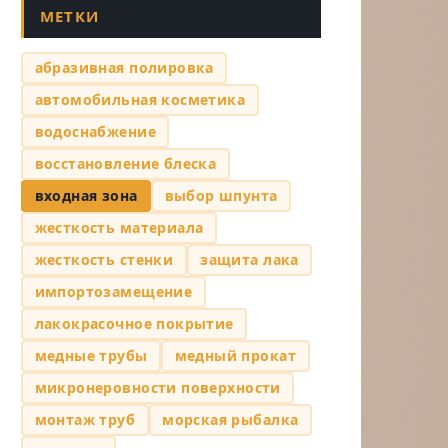
МЕТКИ
абразивная полировка
автомобильная косметика
водоснабжение
восстановление блеска
входная зона
выбор шпунта
жесткость материала
жесткость стенки
защита лака
импортозамещение
лакокрасочное покрытие
медные трубы
медный прокат
микронеровности поверхности
монтаж труб
морская рыбалка