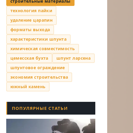
строительные материалы
технология пайки
удаление царапин
форматы выхода
характеристики шпунта
химическая совместимость
цемесская бухта
шпунт ларсена
шпунтовое ограждение
экономия строительства
южный камень
ПОПУЛЯРНЫЕ СТАТЬИ