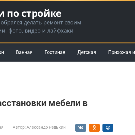
и по стройке
 собрался делать ремонт своим
ии, фото, видео и лайфхаки
он
Ванная
Гостиная
Детская
Прихожая и
асстановки мебели в
ая
Автор:
Александр Редькин