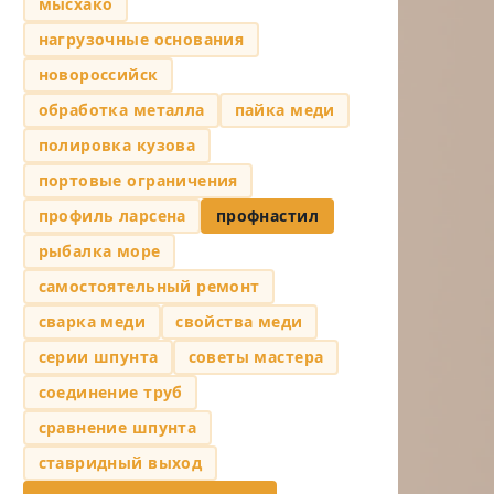
мысхако
нагрузочные основания
новороссийск
обработка металла
пайка меди
полировка кузова
портовые ограничения
профиль ларсена
профнастил
рыбалка море
самостоятельный ремонт
сварка меди
свойства меди
серии шпунта
советы мастера
соединение труб
сравнение шпунта
ставридный выход