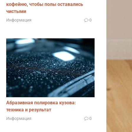
кофейню, чтобы полы оставались
чистыми
Информация
0
Абразивная полировка кузова:
техника и результат
Информация
0