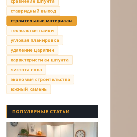
сравнение шпунта
ставридный выход
строительные материалы
технология пайки
угловая планировка
удаление царапин
характеристики шпунта
чистота пола
экономия строительства
южный камень
ПОПУЛЯРНЫЕ СТАТЬИ