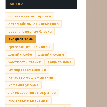
МЕТКИ
абразивная полировка
автомобильная косметика
восстановление блеска
входная зона
грязезащитные ковры
дизайн кафе
дизайн кухни
жесткость стенки
защита лака
импортозамещение
качество обслуживания
кофейня уборка
лакокрасочное покрытие
маленькие квартиры