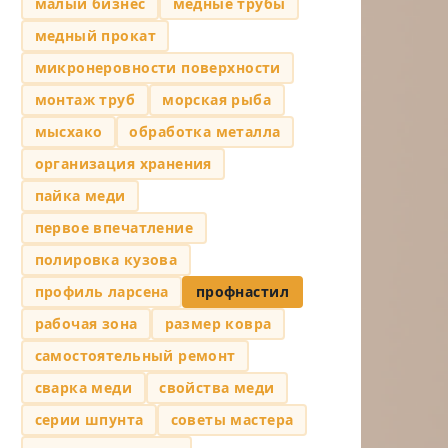
малый бизнес
медные трубы
медный прокат
микронеровности поверхности
монтаж труб
морская рыба
мысхако
обработка металла
организация хранения
пайка меди
первое впечатление
полировка кузова
профиль ларсена
профнастил
рабочая зона
размер ковра
самостоятельный ремонт
сварка меди
свойства меди
серии шпунта
советы мастера