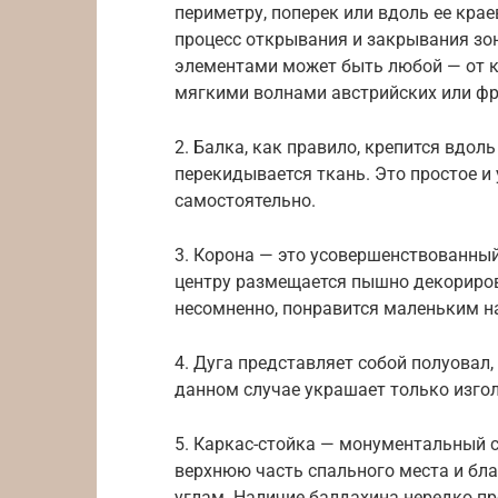
периметру, поперек или вдоль ее крае
процесс открывания и закрывания зо
элементами может быть любой — от 
мягкими волнами австрийских или фр
2. Балка, как правило, крепится вдол
перекидывается ткань. Это простое и
самостоятельно.
3. Корона — это усовершенствованный
центру размещается пышно декориров
несомненно, понравится маленьким н
4. Дуга представляет собой полуовал,
данном случае украшает только изго
5. Каркас-стойка — монументальный 
верхнюю часть спального места и бла
углам. Наличие балдахина нередко пр