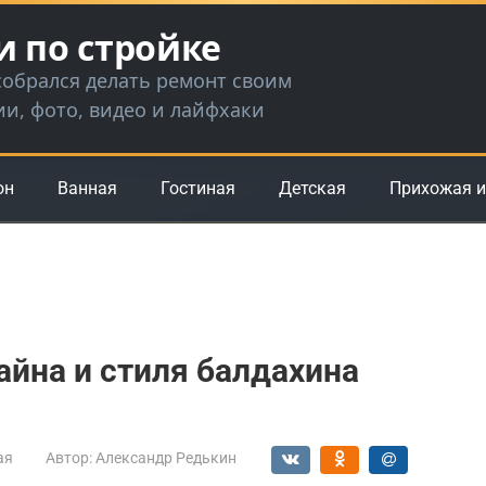
и по стройке
 собрался делать ремонт своим
ии, фото, видео и лайфхаки
он
Ванная
Гостиная
Детская
Прихожая и
йна и стиля балдахина
ая
Автор:
Александр Редькин