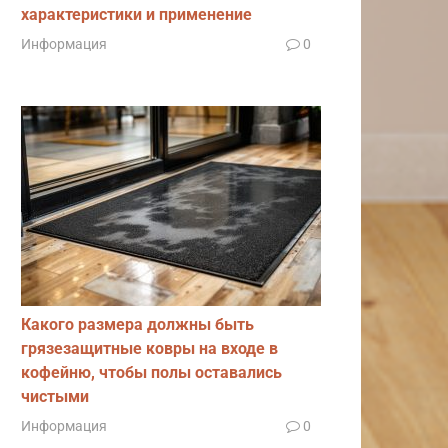
характеристики и применение
Информация
0
Какого размера должны быть
грязезащитные ковры на входе в
кофейню, чтобы полы оставались
чистыми
Информация
0