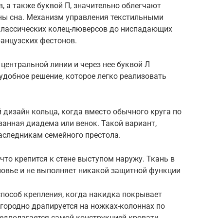
в, а также буквой П, значительно облегчают
ны сна. Механизм управления текстильными
классических колец-люверсов до ниспадающих
анцузских фестонов.
ь центральной линии и через нее буквой Л
 удобное решение, которое легко реализовать
 дизайн кольца, когда вместо обычного круга по
анная диадема или венок. Такой вариант,
аследникам семейного престола.
 что крепится к стене выступом наружу. Ткань в
ловье и не выполняет никакой защитной функции
способ крепления, когда накидка покрывает
городно драпируется на ножках-колоннах по
едполагается самой конструкцией кровати.