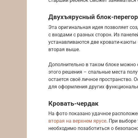
старший ребенок сможет заниматься 
Двухъярусный блок-перего
Эта оригинальная идея позволяет со
с входами с разных сторон. Из панел
устанавливаются две кровати-каюты –
вторая выше.
Дополнительно в таком блоке можно 
этого решения – спальные места полу
остается своё личное пространство.
для оформления других функциональн
Кровать-чердак
На фото показано удачное расположен
вторая на верхнем ярусе
. При выборе
необходимо позаботиться о безопасно