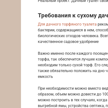
Реальный проект: Дачный туалет свои
Требования к сухому да
Для дачного торфяного туалета
реком
бактерии, содержащиеся в нем, спос
биологических отходов человека. Все
качественное садовое удобрение
Важно именно после каждого посещен
торфа, так обеспечится лучшее компо
необходим только сухой торф. Его сл
также обязательно положить на дно ч
емкость
При необходимости можно вместо вед
образом, объем можно довести до 10
можно построить в тех случаях, когд
выгребной ямы, устройства септика, 