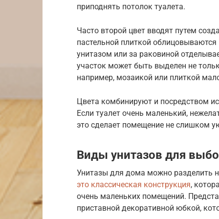
приподнять потолок туалета.
Часто второй цвет вводят путем созд
пастельной плиткой облицовываются п
унитазом или за раковиной отделывае
участок может быть выделен не тольк
например, мозаикой или плиткой мало
Цвета комбинируют и посредством исп
Если туалет очень маленький, нежела
это сделает помещение не слишком у
Виды унитазов для выб
Унитазы для дома можно разделить н
это классическая конструкция
, котор
очень маленьких помещений. Представ
приставной декоративной юбкой, кото