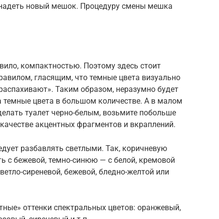
 надеть новый мешок. Процедуру смены мешка
авило, компактностью. Поэтому здесь стоит
авилом, гласящим, что темные цвета визуально
распахивают». Таким образом, неразумно будет
 темные цвета в большом количестве. А в малом
сделать туалет черно-белым, возьмите побольше
в качестве акцентных фрагментов и вкраплений.
ледует разбавлять светлыми. Так, коричневую
ть с бежевой, темно-синюю — с белой, кремовой
ветло-сиреневой, бежевой, бледно-желтой или
ные» оттенки спектральных цветов: оранжевый,