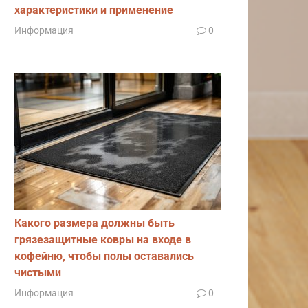
характеристики и применение
Информация
0
Какого размера должны быть
грязезащитные ковры на входе в
кофейню, чтобы полы оставались
чистыми
Информация
0