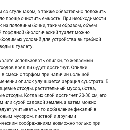
м со стульчаком, а также обязательно положить
ыло проще очистить емкость. При необходимости
к из половины бочки, таким образом, объем
й торфяной биологический туалет можно
необходимых условий для устройства выгребной
воды к туалету.
уалете использовать опилки, то желаемый
ходов вряд ли будет достигнут. Опилки
 в смеси с торфом при наличии большой
именении опилок улучшается аэрация субстрата. В
щевые отходы, растительный мусор, ботва,
е отходы. Когда их слой достигнет 20-30 см, его
 или сухой садовой землей, а затем можно
дует учитывать, что добавление фекалий в
довым мусором, листвой и другими
ническим соображениям возможно только при