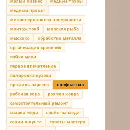
малый бизнес
медные трубы
медный прокат
микронеровности поверхности
монтаж труб
морская рыба
мысхако
обработка металла
организация хранения
пайка меди
первое впечатление
полировка кузова
профиль ларсена
профнастил
рабочая зона
размер ковра
самостоятельный ремонт
сварка меди
свойства меди
серии шпунта
советы мастера