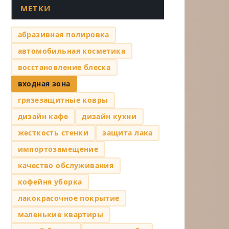
МЕТКИ
абразивная полировка
автомобильная косметика
восстановление блеска
входная зона
грязезащитные ковры
дизайн кафе
дизайн кухни
жесткость стенки
защита лака
импортозамещение
качество обслуживания
кофейня уборка
лакокрасочное покрытие
маленькие квартиры