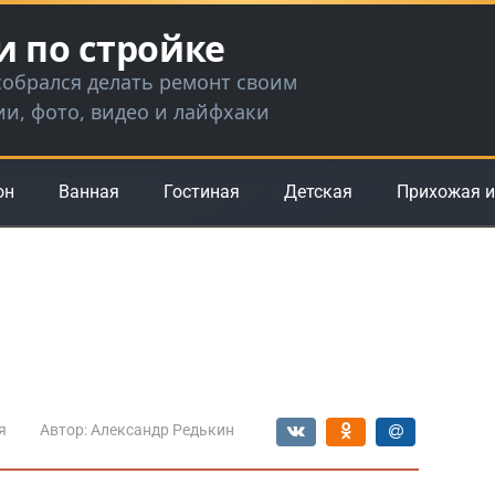
и по стройке
 собрался делать ремонт своим
ии, фото, видео и лайфхаки
он
Ванная
Гостиная
Детская
Прихожая и
я
Автор:
Александр Редькин