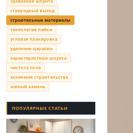
сравнение шпунта
ставридный выход
строительные материалы
технология пайки
угловая планировка
удаление царапин
характеристики шпунта
чистота пола
экономия строительства
южный камень
ПОПУЛЯРНЫЕ СТАТЬИ