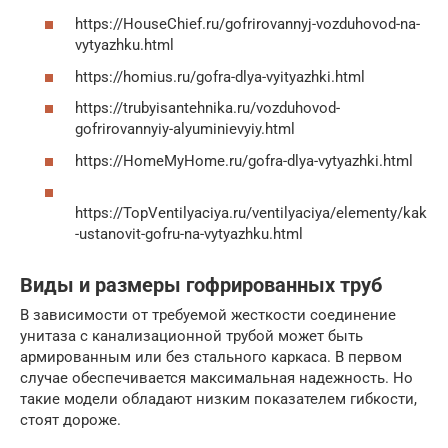
https://HouseChief.ru/gofrirovannyj-vozduhovod-na-
vytyazhku.html
https://homius.ru/gofra-dlya-vyityazhki.html
https://trubyisantehnika.ru/vozduhovod-
gofrirovannyiy-alyuminievyiy.html
https://HomeMyHome.ru/gofra-dlya-vytyazhki.html
https://TopVentilyaciya.ru/ventilyaciya/elementy/kak
-ustanovit-gofru-na-vytyazhku.html
Виды и размеры гофрированных труб
В зависимости от требуемой жесткости соединение
унитаза с канализационной трубой может быть
армированным или без стального каркаса. В первом
случае обеспечивается максимальная надежность. Но
такие модели обладают низким показателем гибкости,
стоят дороже.