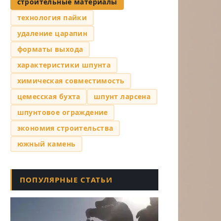
строительные материалы
технология пайки
удаление царапин
форматы выхода
характеристики шпунта
химическая совместимость
цемесская бухта
шпунт ларсена
шпунтовое ограждение
экономия строительства
южный камень
ПОПУЛЯРНЫЕ СТАТЬИ