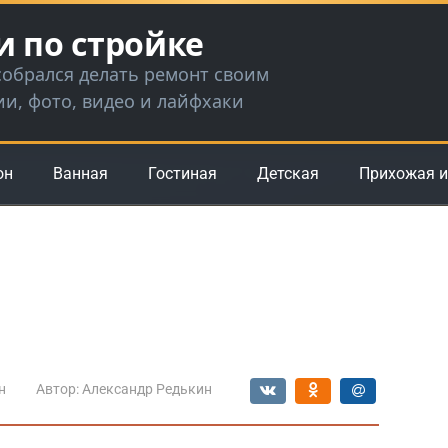
и по стройке
 собрался делать ремонт своим
ии, фото, видео и лайфхаки
он
Ванная
Гостиная
Детская
Прихожая и
н
Автор:
Александр Редькин