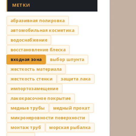
МЕТКИ
абразивная полировка
автомобильная косметика
водоснабжение
восстановление блеска
входная зона
выбор шпунта
жесткость материала
жесткость стенки
защита лака
импортозамещение
лакокрасочное покрытие
медные трубы
медный прокат
микронеровности поверхности
монтаж труб
морская рыбалка