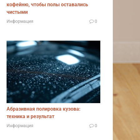
кофейню, чтобы полы оставались
чистыми
Информация
0
Абразивная полировка кузова:
техника и результат
Информация
0