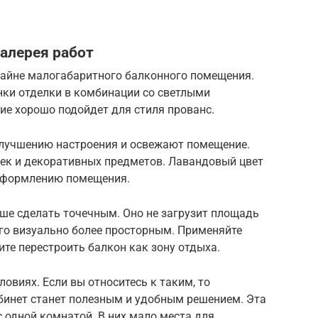
алерея работ
зайне малогабаритного балконного помещения.
нки отделки в комбинации со светлыми
ие хорошо подойдет для стиля прованс.
улучшению настроения и освежают помещение.
шек и декоративных предметов. Лавандовый цвет
 оформлению помещения.
ше сделать точечным. Оно не загрузит площадь
его визуально более просторным. Применяйте
тите перестроить балкон как зону отдыха.
овиях. Если вы относитесь к таким, то
бинет станет полезным и удобным решением. Эта
с одной комнатой. В них мало места для