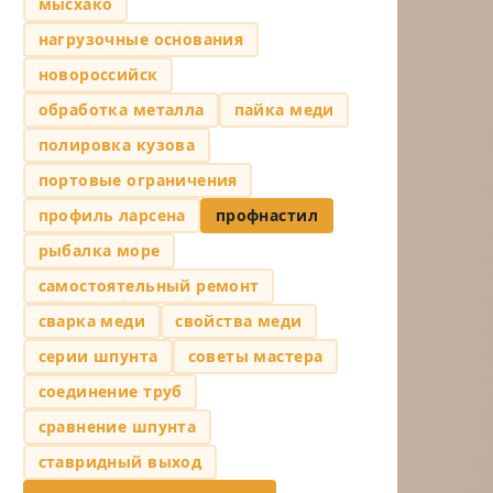
мысхако
нагрузочные основания
новороссийск
обработка металла
пайка меди
полировка кузова
портовые ограничения
профиль ларсена
профнастил
рыбалка море
самостоятельный ремонт
сварка меди
свойства меди
серии шпунта
советы мастера
соединение труб
сравнение шпунта
ставридный выход