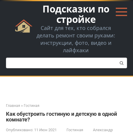
Перейти
Подсказки по
к
контенту
стройке
Сайт для тех, кто собрался
делать ремонт своим руками:
инструкции, фото, видео и
лайфхаки
Поиск:
Главная
»
Гостиная
Как обустроить гостиную и детскую в одной
комнате?
Опубликовано:
11 Июн 2021
Гостиная
Александр