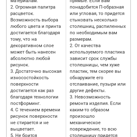
материалам.
прямые. Если вам
2. Огромная палитра
понадобится П-образная
расцветок.
или угловая, то придется
Возможность выбора
стыковать несколько
любого цвета и принта
столешниц, распиленных
достигается благодаря
по необходимым вам
тому, что на
размерам.
декоративном слое
2. От качества
может быть нанесен
используемого пластика
абсолютно любой
зависит срок службы
рисунок.
столешницы, чем хуже
3. Достаточно высокая
пластик, тем скорее вы
износостойкость
обнаружите его
поверхности
отслаивание, пузыри или
достигается как раз
другие дефекты.
благодаря технологии
3. Невозможность
постформинг.
ремонта изделия. Если
4. С течением времени
каким-то образом
рисунок поверхности
произошло
не стирается и не
механическое
выцветает.
повреждение, то всю
5. Не боится
столешницу придется