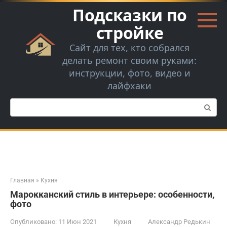
Перейти
Подсказки по
к
контенту
стройке
Сайт для тех, кто собрался
делать ремонт своим руками:
инструкции, фото, видео и
лайфхаки
Поиск:
Главная
»
Кухня
Марокканский стиль в интерьере: особенности,
фото
Опубликовано:
11 Июн 2021
Кухня
Александр Редькин