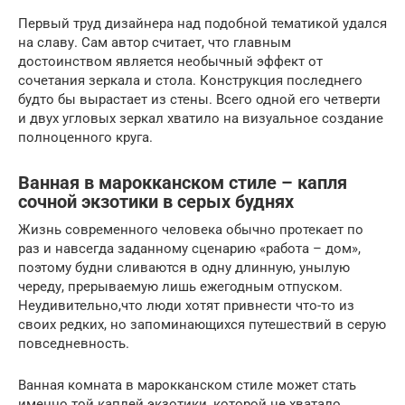
Первый труд дизайнера над подобной тематикой удался
на славу. Сам автор считает, что главным
достоинством является необычный эффект от
сочетания зеркала и стола. Конструкция последнего
будто бы вырастает из стены. Всего одной его четверти
и двух угловых зеркал хватило на визуальное создание
полноценного круга.
Ванная в марокканском стиле – капля
сочной экзотики в серых буднях
Жизнь современного человека обычно протекает по
раз и навсегда заданному сценарию «работа – дом»,
поэтому будни сливаются в одну длинную, унылую
череду, прерываемую лишь ежегодным отпуском.
Неудивительно,что люди хотят привнести что-то из
своих редких, но запоминающихся путешествий в серую
повседневность.
Ванная комната в марокканском стиле может стать
именно той каплей экзотики, которой не хватало