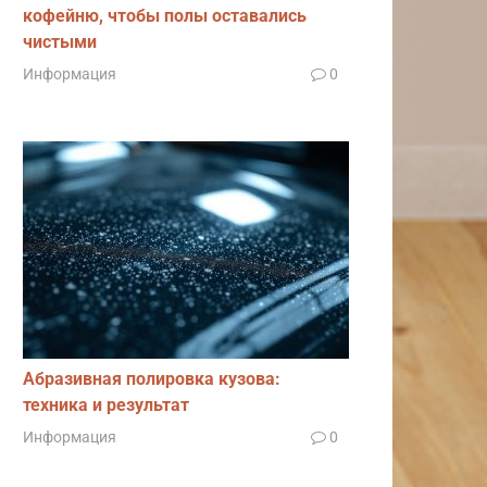
кофейню, чтобы полы оставались
чистыми
Информация
0
Абразивная полировка кузова:
техника и результат
Информация
0