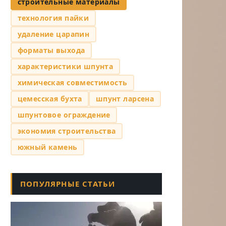
строительные материалы
технология пайки
удаление царапин
форматы выхода
характеристики шпунта
химическая совместимость
цемесская бухта
шпунт ларсена
шпунтовое ограждение
экономия строительства
южный камень
ПОПУЛЯРНЫЕ СТАТЬИ