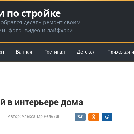
и по стройке
 собрался делать ремонт своим
ии, фото, видео и лайфхаки
он
Ванная
Гостиная
Детская
Прихожая и
й в интерьере дома
Автор:
Александр Редькин