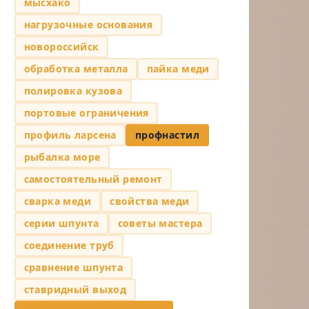
мысхако
нагрузочные основания
новороссийск
обработка металла
пайка меди
полировка кузова
портовые ограничения
профиль ларсена
профнастил
рыбалка море
самостоятельный ремонт
сварка меди
свойства меди
серии шпунта
советы мастера
соединение труб
сравнение шпунта
ставридный выход