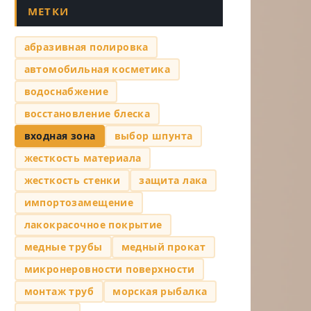
МЕТКИ
абразивная полировка
автомобильная косметика
водоснабжение
восстановление блеска
входная зона
выбор шпунта
жесткость материала
жесткость стенки
защита лака
импортозамещение
лакокрасочное покрытие
медные трубы
медный прокат
микронеровности поверхности
монтаж труб
морская рыбалка