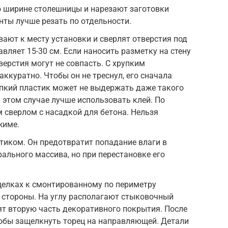
о ширине столешницы и нарезают заготовки
ты лучше резать по отдельности.
ают к месту установки и сверлят отверстия под
вляет 15-30 см. Если наносить разметку на стену
верстия могут не совпасть. С хрупким
ккуратно. Чтобы он не треснул, его сначала
упкий пластик может не выдержать даже такого
 этом случае лучше использовать клей. По
 сверлом с насадкой для бетона. Нельзя
жиме.
тиком. Он предотвратит попадание влаги в
ального массива, но при перестановке его
щелках к смонтированному по периметру
 стороны. На углу располагают стыковочный
дят вторую часть декоративного покрытия. После
тобы защелкнуть торец на направляющей. Детали