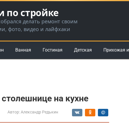
и по стройке
 собрался делать ремонт своим
ии, фото, видео и лайфхаки
он
Ванная
Гостиная
Детская
Прихожая и
к столешнице на кухне
Автор:
Александр Редькин