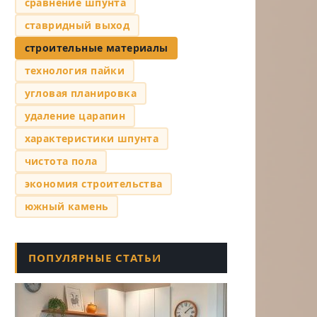
сравнение шпунта
ставридный выход
строительные материалы
технология пайки
угловая планировка
удаление царапин
характеристики шпунта
чистота пола
экономия строительства
южный камень
ПОПУЛЯРНЫЕ СТАТЬИ