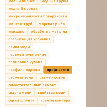
малый бизнес
медные трубы
медный прокат
микронеровности поверхности
монтаж труб
морская рыба
мысхако
обработка металла
организация хранения
пайка меди
первое впечатление
полировка кузова
профиль ларсена
профнастил
рабочая зона
размер ковра
самостоятельный ремонт
сварка меди
свойства меди
серии шпунта
советы мастера