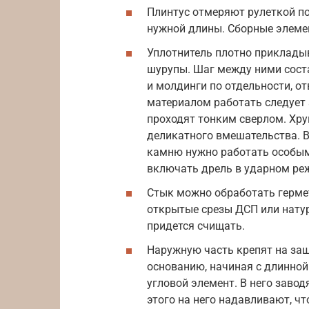
Плинтус отмеряют рулеткой п
нужной длины. Сборные элемен
Уплотнитель плотно прикладыв
шурупы. Шаг между ними соста
и молдинги по отдельности, от
материалом работать следует а
проходят тонким сверлом. Хр
деликатного вмешательства. В
камню нужно работать особым
включать дрель в ударном ре
Стык можно обработать герме
открытые срезы ДСП или натур
придется счищать.
Наружную часть крепят на за
основанию, начиная с длинной
угловой элемент. В него заво
этого на него надавливают, ч