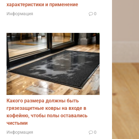
характеристики и применение
Информация
0
Какого размера должны быть
грязезащитные ковры на входе в
кофейню, чтобы полы оставались
чистыми
Информация
0