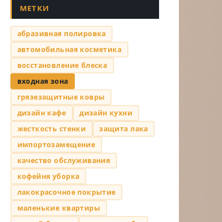
МЕТКИ
абразивная полировка
автомобильная косметика
восстановление блеска
входная зона
грязезащитные ковры
дизайн кафе
дизайн кухни
жесткость стенки
защита лака
импортозамещение
качество обслуживания
кофейня уборка
лакокрасочное покрытие
маленькие квартиры