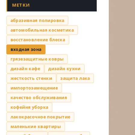
МЕТКИ
абразивная полировка
автомобильная косметика
восстановление блеска
входная зона
грязезащитные ковры
дизайн кафе
дизайн кухни
жесткость стенки
защита лака
импортозамещение
качество обслуживания
кофейня уборка
лакокрасочное покрытие
маленькие квартиры