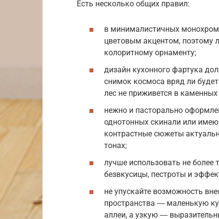
Есть несколько общих правил:
в минималистичных монохромн
цветовым акцентом, поэтому л
колоритному орнаменту;
дизайн кухонного фартука дол
снимок космоса вряд ли будет
лес не приживется в каменных 
нежно и пасторально оформле
однотонных скинали или имею
контрастные сюжеты актуальн
тонах;
лучше использовать не более 
безвкусицы, пестроты и эффе
не упускайте возможность вн
пространства ― маленькую ку
аллеи, а узкую ― выразитель