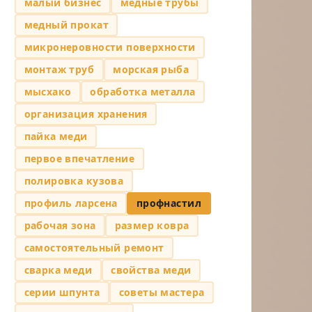
малый бизнес
медные трубы
медный прокат
микронеровности поверхности
монтаж труб
морская рыба
мысхако
обработка металла
организация хранения
пайка меди
первое впечатление
полировка кузова
профиль ларсена
профнастил
рабочая зона
размер ковра
самостоятельный ремонт
сварка меди
свойства меди
серии шпунта
советы мастера