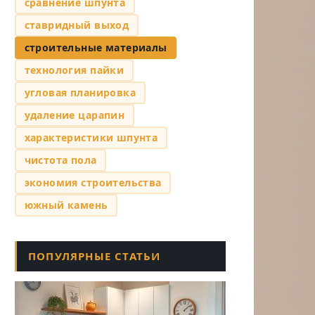
сравнение шпунта
ставридный выход
строительные материалы
технология пайки
угловая планировка
удаление царапин
характеристики шпунта
чистота пола
экономия строительства
южный камень
ПОПУЛЯРНЫЕ СТАТЬИ