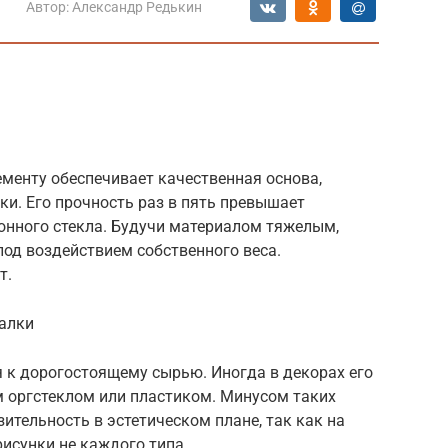
Автор:
Александр Редькин
менту обеспечивает качественная основа,
ки. Его прочность раз в пять превышает
онного стекла. Будучи материалом тяжелым,
под воздействием собственного веса.
т.
калки
я к дорогостоящему сырью. Иногда в декорах его
 оргстеклом или пластиком. Минусом таких
ительность в эстетическом плане, так как на
исунки не каждого типа.