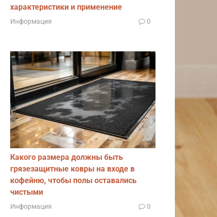
характеристики и применение
Информация
0
Какого размера должны быть
грязезащитные ковры на входе в
кофейню, чтобы полы оставались
чистыми
Информация
0