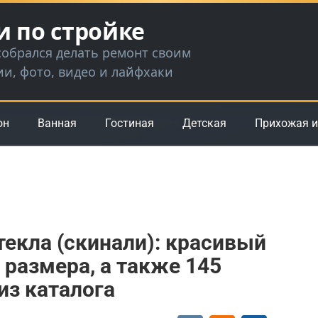
и по стройке
 собрался делать ремонт своим
ии, фото, видео и лайфхаки
он
Ванная
Гостиная
Детская
Прихожая и
текла (скинали): красивый
 размера, а также 145
из каталога