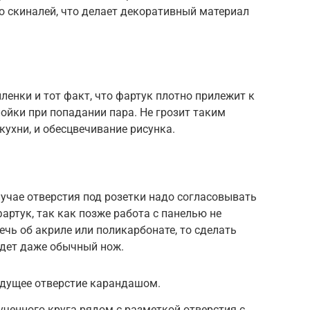
о скиналей, что делает декоративный материал
енки и тот факт, что фартук плотно прилежит к
лойки при попадании пара. Не грозит таким
ухни, и обесцвечивание рисунка.
случае отверстия под розетки надо согласовывать
артук, так как позже работа с панелью не
ечь об акриле или поликарбонате, то сделать
йдет даже обычный нож.
удущее отверстие карандашом.
ученного круга рядом с разметкой отверстия с