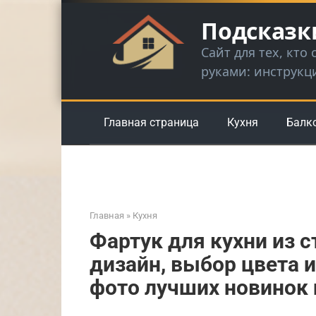
Перейти
Подсказк
к
контенту
Сайт для тех, кто
руками: инструкц
Главная страница
Кухня
Балк
Главная
»
Кухня
Фартук для кухни из с
дизайн, выбор цвета и
фото лучших новинок 