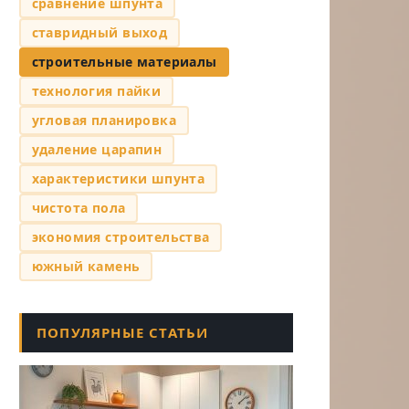
сравнение шпунта
ставридный выход
строительные материалы
технология пайки
угловая планировка
удаление царапин
характеристики шпунта
чистота пола
экономия строительства
южный камень
ПОПУЛЯРНЫЕ СТАТЬИ