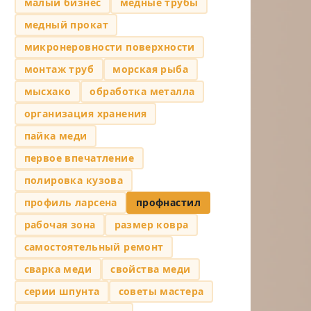
малый бизнес
медные трубы
медный прокат
микронеровности поверхности
монтаж труб
морская рыба
мысхако
обработка металла
организация хранения
пайка меди
первое впечатление
полировка кузова
профиль ларсена
профнастил
рабочая зона
размер ковра
самостоятельный ремонт
сварка меди
свойства меди
серии шпунта
советы мастера