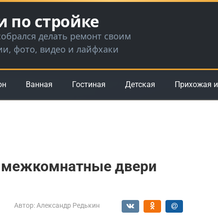
и по стройке
 собрался делать ремонт своим
ии, фото, видео и лайфхаки
он
Ванная
Гостиная
Детская
Прихожая и
 в межкомнатные двери
Автор:
Александр Редькин