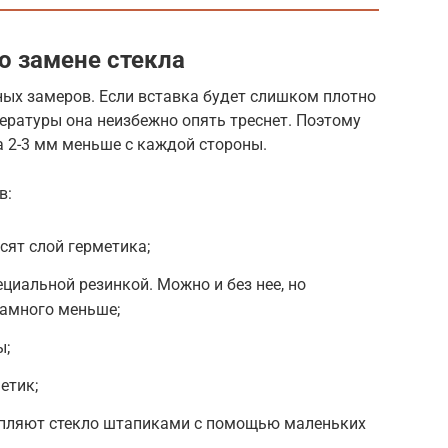
о замене стекла
ных замеров. Если вставка будет слишком плотно
пературы она неизбежно опять треснет. Поэтому
а 2-3 мм меньше с каждой стороны.
в:
сят слой герметика;
циальной резинкой. Можно и без нее, но
намного меньше;
ы;
етик;
епляют стекло штапиками с помощью маленьких