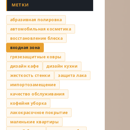
МЕТКИ
абразивная полировка
автомобильная косметика
восстановление блеска
входная зона
грязезащитные ковры
дизайн кафе
дизайн кухни
жесткость стенки
защита лака
импортозамещение
качество обслуживания
кофейня уборка
лакокрасочное покрытие
маленькие квартиры