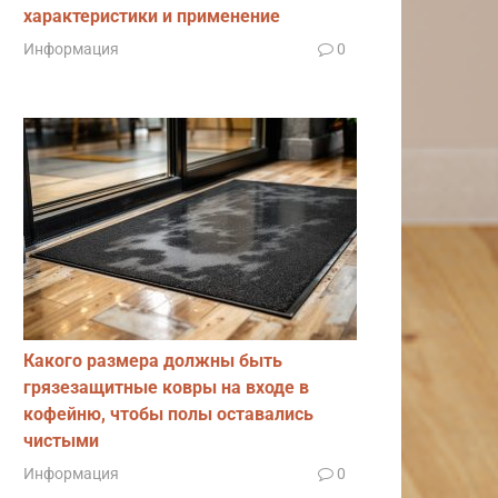
характеристики и применение
Информация
0
Какого размера должны быть
грязезащитные ковры на входе в
кофейню, чтобы полы оставались
чистыми
Информация
0