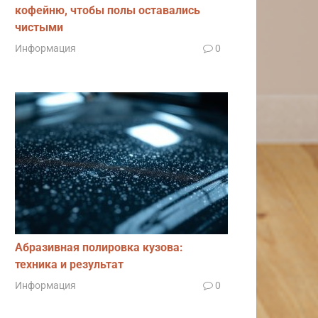
кофейню, чтобы полы оставались
чистыми
Информация
0
Абразивная полировка кузова:
техника и результат
Информация
0