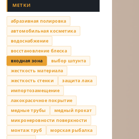
МЕТКИ
абразивная полировка
автомобильная косметика
водоснабжение
восстановление блеска
входная зона
выбор шпунта
жесткость материала
жесткость стенки
защита лака
импортозамещение
лакокрасочное покрытие
медные трубы
медный прокат
микронеровности поверхности
монтаж труб
морская рыбалка