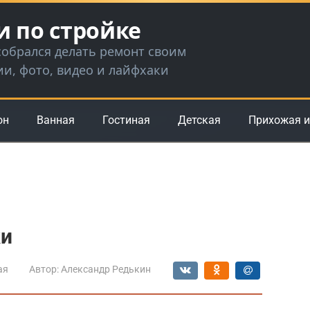
и по стройке
 собрался делать ремонт своим
ии, фото, видео и лайфхаки
он
Ванная
Гостиная
Детская
Прихожая и
ки
ая
Автор:
Александр Редькин