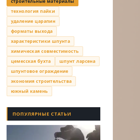
строительные материалы
технология пайки
удаление царапин
форматы выхода
характеристики шпунта
химическая совместимость
цемесская бухта
шпунт ларсена
шпунтовое ограждение
экономия строительства
южный камень
ПОПУЛЯРНЫЕ СТАТЬИ