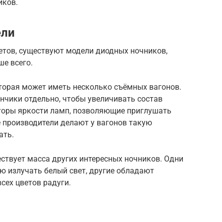
иков.
ели
етов, существуют модели диодных ночников,
е всего.
оторая может иметь несколько съёмных вагонов.
нчики отдельно, чтобы увеличивать состав
яторы яркости ламп, позволяющие приглушать
е производители делают у вагонов такую
ать.
ствует масса других интересных ночников. Одни
 излучать белый свет, другие обладают
ех цветов радуги.