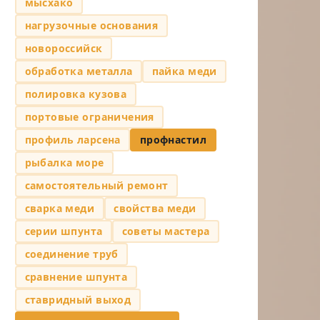
мысхако
нагрузочные основания
новороссийск
обработка металла
пайка меди
полировка кузова
портовые ограничения
профиль ларсена
профнастил
рыбалка море
самостоятельный ремонт
сварка меди
свойства меди
серии шпунта
советы мастера
соединение труб
сравнение шпунта
ставридный выход