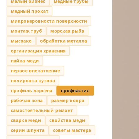
малый бизнес
медные трубы
медный прокат
микронеровности поверхности
монтаж труб
морская рыба
мысхако
обработка металла
организация хранения
пайка меди
первое впечатление
полировка кузова
профиль ларсена
профнастил
рабочая зона
размер ковра
самостоятельный ремонт
сварка меди
свойства меди
серии шпунта
советы мастера