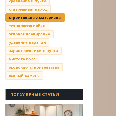
сравнение шпунта
ставридный выход
строительные материалы
технология пайки
угловая планировка
удаление царапин
характеристики шпунта
чистота пола
экономия строительства
южный камень
ПОПУЛЯРНЫЕ СТАТЬИ