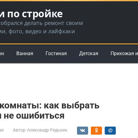
и по стройке
 собрался делать ремонт своим
ии, фото, видео и лайфхаки
он
Ванная
Гостиная
Детская
Прихожая и
 комнаты: как выбрать
и не ошибиться
ая
Автор:
Александр Редькин