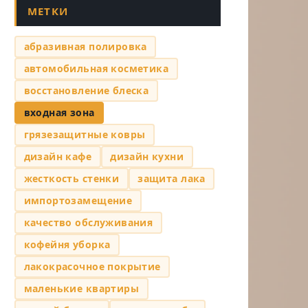
МЕТКИ
абразивная полировка
автомобильная косметика
восстановление блеска
входная зона
грязезащитные ковры
дизайн кафе
дизайн кухни
жесткость стенки
защита лака
импортозамещение
качество обслуживания
кофейня уборка
лакокрасочное покрытие
маленькие квартиры