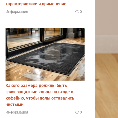
характеристики и применение
Информация
0
Какого размера должны быть
грязезащитные ковры на входе в
кофейню, чтобы полы оставались
чистыми
Информация
0