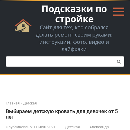
Перейти
Подсказки по
к
контенту
стройке
Сайт для тех, кто собрался
делать ремонт своим руками:
инструкции, фото, видео и
лайфхаки
Поиск:
Главная
»
Детская
Выбираем детскую кровать для девочек от 5
лет
Опубликовано:
11 Июн 2021
Детская
Александр